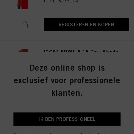
ID-nr. 3075114
REGISTEREN EN KOPEN
IGORA ROYAL 6-16 Dark Blonde
Cendré Chocolate 60ml
ID-nr. 3075141
Deze online shop is
exclusief voor professionele
REGISTEREN EN KOPEN
klanten.
IGORA ROYAL 8-19 Light
IK BEN PROFESSIONEEL
Blonde Cendré Violet 60ml
ID-nr. 3075174