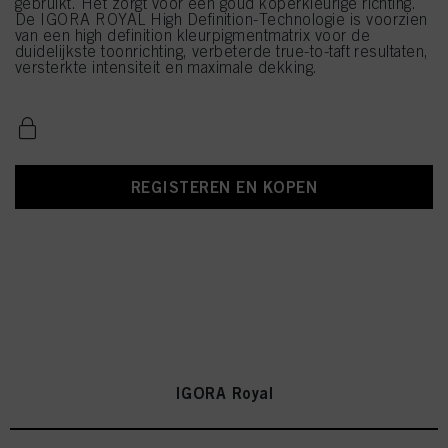
gebruikt. Het zorgt voor een goud koperkleurige richting.
De IGORA ROYAL High Definition-Technologie is voorzien
van een high definition kleurpigmentmatrix voor de
duidelijkste toonrichting, verbeterde true-to-taft resultaten,
versterkte intensiteit en maximale dekking.
REGISTEREN EN KOPEN
IGORA Royal