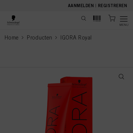
text.skipToContent
text.skipToNavigation
AANMELDEN
|
REGISTREREN
MENU
Home
Producten
IGORA Royal
current page