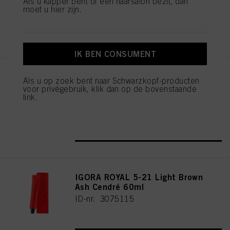
Als u kapper bent of een haarsalon bezit, dan
moet u hier zijn.
REGISTEREN EN KOPEN
IK BEN CONSUMENT
IGORA ROYAL Cools 9-19 60ml
Als u op zoek bent naar Schwarzkopf-producten
voor privégebruik, klik dan op de bovenstaande
ID-nr. 3075087
link.
REGISTEREN EN KOPEN
IGORA ROYAL 5-21 Light Brown
Ash Cendré 60ml
ID-nr. 3075115