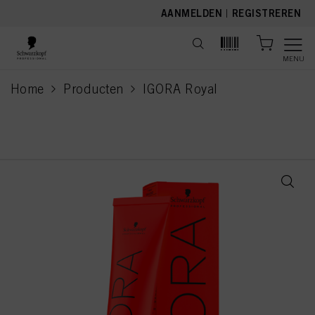
text.skipToContent
text.skipToNavigation
AANMELDEN
|
REGISTREREN
MENU
Home
Producten
IGORA Royal
current page