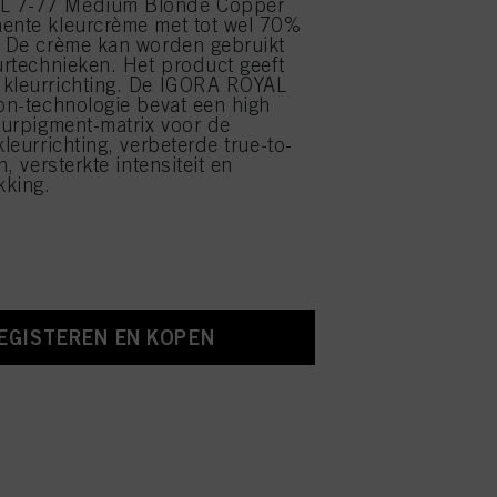
L 7-77 Medium Blonde Copper
ente kleurcrème met tot wel 70%
. De crème kan worden gebruikt
eurtechnieken. Het product geeft
 kleurrichting. De IGORA ROYAL
ion-technologie bevat een high
leurpigment-matrix voor de
kleurrichting, verbeterde true-to-
n, versterkte intensiteit en
kking.
EGISTEREN EN KOPEN