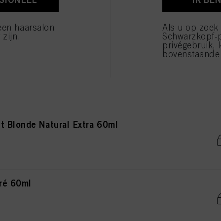
onde Natural Extra 60ml
verwerking van uw persoonsgegevens voor alle hierboven vermelde doeleinden. Als u op "Afw
 die technisch noodzakelijk zijn om u deze website aan te kunnen bieden..
een haarsalon
Als u op zoek
 zijn.
Schwarzkopf-
privégebruik, 
bovenstaande 
de Natural Extra 60ml
t Blonde Natural Extra 60ml
ré 60ml