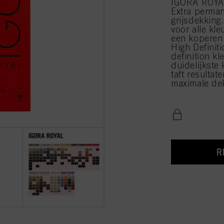
IGORA ROYA
Extra perman
grijsdekking
voor alle kl
een koperen
High Definit
definition k
duidelijkste 
taft resultate
maximale de
R