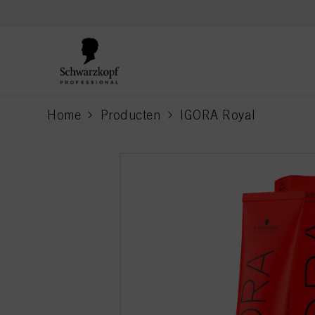
text.skipToContent
text.skipToNavigation
Home
Producten
IGORA Royal
current page