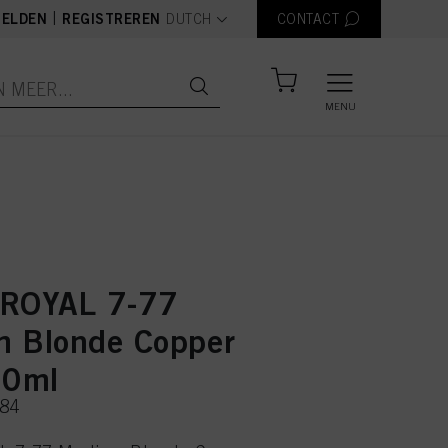
text.language
|
ELDEN
REGISTREREN
DUTCH
CONTACT
MENU
 ROYAL 7-77
 Blonde Copper
60ml
184