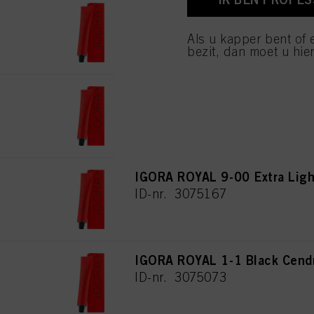
IGORA ROYAL 7-00 Medium Bl
van cookies en met de 
alleen cookies gebruikt
ID-nr. 3075160
Als u kapper bent of 
bezit, dan moet u hier
IGORA ROYAL 8-00 Light Blon
ID-nr. 3075182
IGORA ROYAL 9-00 Extra Ligh
ID-nr. 3075167
IGORA ROYAL 1-1 Black Cend
ID-nr. 3075073