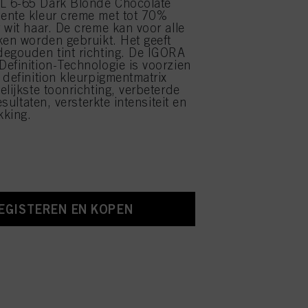
 6-65 Dark Blonde Chocolate
ente kleur creme met tot 70%
 wit haar. De creme kan voor alle
ken worden gebruikt. Het geeft
egouden tint richting. De IGORA
efinition-Technologie is voorzien
 definition kleurpigmentmatrix
elijkste toonrichting, verbeterde
esultaten, versterkte intensiteit en
kking.
EGISTEREN EN KOPEN