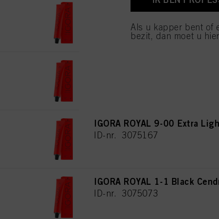
IGORA ROYAL 7-00 Medium Bl
van cookies en met de 
alleen cookies gebruikt
ID-nr. 3075160
Als u kapper bent of 
bezit, dan moet u hier
IGORA ROYAL 8-00 Light Blon
ID-nr. 3075182
IGORA ROYAL 9-00 Extra Ligh
ID-nr. 3075167
IGORA ROYAL 1-1 Black Cend
ID-nr. 3075073