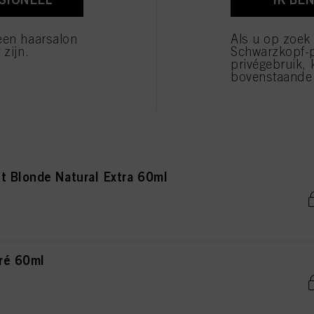
onde Natural Extra 60ml
verwerking van uw persoonsgegevens voor alle hierboven vermelde doeleinden. Als u op "Afw
 die technisch noodzakelijk zijn om u deze website aan te kunnen bieden..
een haarsalon
Als u op zoek
 zijn.
Schwarzkopf-
privégebruik, 
bovenstaande 
de Natural Extra 60ml
t Blonde Natural Extra 60ml
ré 60ml