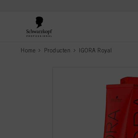
text.skipToContent
text.skipToNavigation
Home
Producten
IGORA Royal
current page