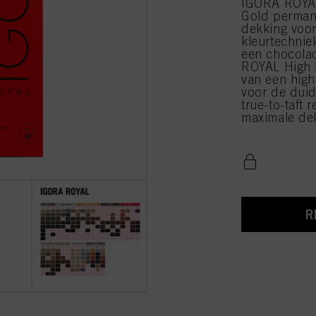
IGORA ROYAL
Gold perman
dekking voor
kleurtechnie
een chocolad
ROYAL High D
van een high
voor de duid
true-to-taft r
maximale de
R