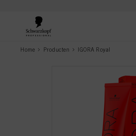
text.skipToContent
text.skipToNavigation
Home
Producten
IGORA Royal
current page