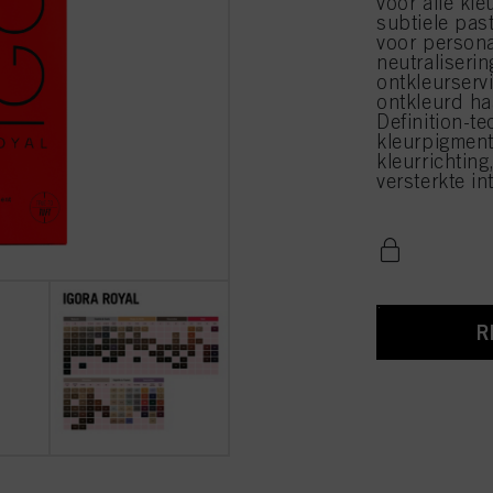
voor alle kle
subtiele pas
voor personal
neutraliserin
ontkleurserv
ontkleurd h
Definition-te
kleurpigment
kleurrichting
versterkte in
R