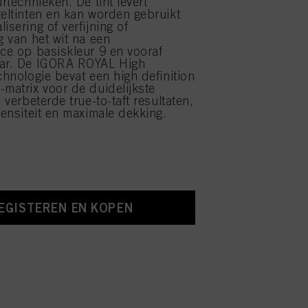
urtechnieken. De tint levert
teltinten en kan worden gebruikt
isering of verfijning of
g van het wit na een
ice op basiskleur 9 en vooraf
aar. De IGORA ROYAL High
chnologie bevat een high definition
-matrix voor de duidelijkste
, verbeterde true-to-taft resultaten,
tensiteit en maximale dekking.
EGISTEREN EN KOPEN