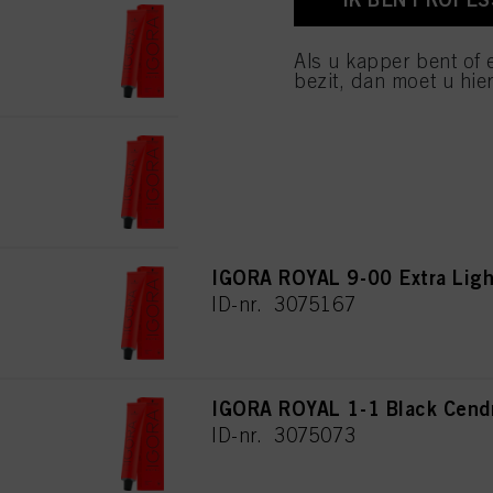
IGORA ROYAL 7-00 Medium Bl
van cookies en met de 
alleen cookies gebruikt
ID-nr. 3075160
Als u kapper bent of 
bezit, dan moet u hier
IGORA ROYAL 8-00 Light Blon
ID-nr. 3075182
IGORA ROYAL 9-00 Extra Ligh
ID-nr. 3075167
IGORA ROYAL 1-1 Black Cend
ID-nr. 3075073