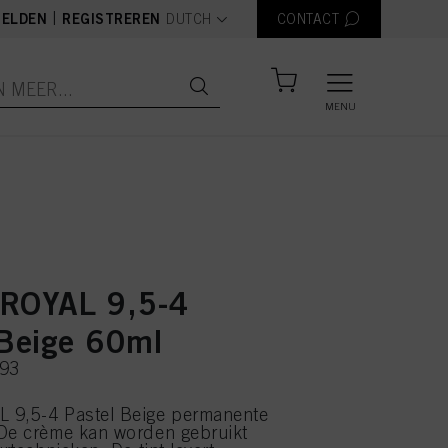
text.language
|
ELDEN
REGISTREREN
DUTCH
CONTACT
MENU
ROYAL 9,5-4
 Beige 60ml
093
 9,5-4 Pastel Beige permanente
 De crème kan worden gebruikt