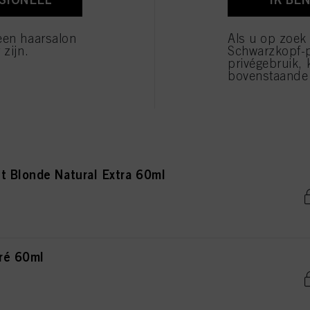
onde Natural Extra 60ml
verwerking van uw persoonsgegevens voor alle hierboven vermelde doeleinden. Als u op "Afw
 die technisch noodzakelijk zijn om u deze website aan te kunnen bieden..
een haarsalon
Als u op zoek
 zijn.
Schwarzkopf-
privégebruik, 
bovenstaande 
de Natural Extra 60ml
t Blonde Natural Extra 60ml
ré 60ml