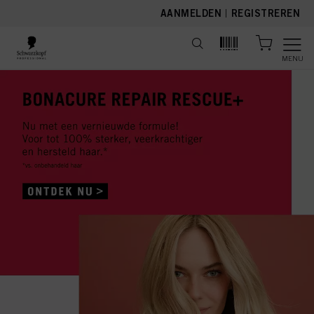
text.skipToContent
text.skipToNavigation
AANMELDEN
|
REGISTREREN
MENU