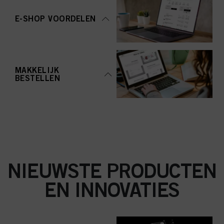
aanvaarden" te klikken, gaat u akkoord met het gebruik van cookies en met
de verwerking van uw persoonsgegevens voor alle hierboven vermelde
E-SHOP VOORDELEN
doeleinden. Als u op "Afwijzen" klikt, worden alleen cookies gebruikt die
technisch noodzakelijk zijn om u deze website aan te kunnen bieden..
MAKKELIJK
BESTELLEN
NIEUWSTE PRODUCTEN
EN INNOVATIES