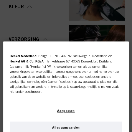
KLEUR
VERZORGING
Henkel Nederland
, Brugal 11, NL 3432 NZ Nieuwegein, Nederland en
Henkel AG & Co. KGaA
, Henkelstrasse 67, 40589 Duesseldorf, Duitsland
(gezamenlijk "Henkel" of "Wij"), verwerken samen als gezamenlijke
STYLING
verwerkingsverantwoordelijken persoonsgegevens over u, met name over uw
gebruik van deze website en interacties ermee, door cookies en andere
soortgelijke technologieën (samen "cookies") op uw apparaat te plaatsen die
wij gebruiken om verdere informatie op te slaan/toegankelijk te maken zoals
hieronder beschreven.
Met uw toestemming zullen wij en onze partners (inclusief als
afzonderlijke
of
OMVORMING
gezamenlijke
verwerkingsverantwoordelijken voor de verwerking zoals
Deze online shop is
Aanpassen
aangegeven in onze Gegevensbeschermingsverklaring waarnaar een link in
de voettekst, sectie "Cookies, Pixel, Fingerprints en vergelijkbare
exclusief voor professionele
technologieën", ook cookies gebruiken en gegevens over u verwerken om de
prestaties van deze website
te meten en te optimaliseren, om u
Alles aanvaarden
functionaliteiten te bieden die uw gebruik van deze website verbeteren