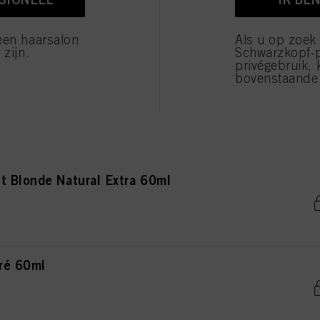
onde Natural Extra 60ml
verwerking van uw persoonsgegevens voor alle hierboven vermelde doeleinden. Als u op "Afw
 die technisch noodzakelijk zijn om u deze website aan te kunnen bieden..
een haarsalon
Als u op zoek
 zijn.
Schwarzkopf-
privégebruik, 
bovenstaande 
de Natural Extra 60ml
t Blonde Natural Extra 60ml
ré 60ml