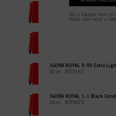
IGORA ROYAL 7-00 Medium Bl
van cookies en met de 
alleen cookies gebruikt
ID-nr. 3075160
Als u kapper bent of 
bezit, dan moet u hier
IGORA ROYAL 8-00 Light Blon
ID-nr. 3075182
IGORA ROYAL 9-00 Extra Ligh
ID-nr. 3075167
IGORA ROYAL 1-1 Black Cend
ID-nr. 3075073