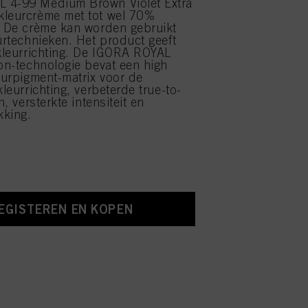
 4-99 Medium Brown Violet Extra
kleurcrème met tot wel 70%
. De crème kan worden gebruikt
eurtechnieken. Het product geeft
 kleurrichting. De IGORA ROYAL
ion-technologie bevat een high
leurpigment-matrix voor de
kleurrichting, verbeterde true-to-
n, versterkte intensiteit en
kking.
EGISTEREN EN KOPEN