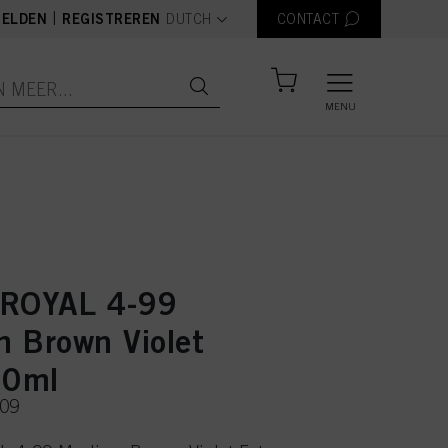
text.language
|
ELDEN
REGISTREREN
DUTCH
CONTACT
MENU
 ROYAL 4-99
 Brown Violet
60ml
109