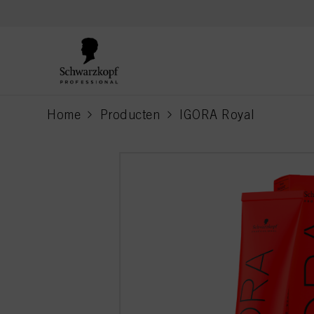
text.skipToContent
text.skipToNavigation
Home
Producten
IGORA Royal
current page