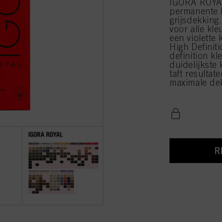
IGORA ROYAL
permanente 
grijsdekking
voor alle kl
een violette
High Definit
definition k
duidelijkste 
taft resultate
maximale de
R