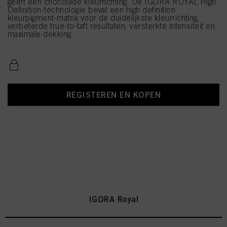
geeft een chocolade kleurrichting. De IGORA ROYAL High
Definition-technologie bevat een high definition
kleurpigment-matrix voor de duidelijkste kleurrichting,
verbeterde true-to-taft resultaten, versterkte intensiteit en
maximale dekking.
REGISTEREN EN KOPEN
IGORA Royal