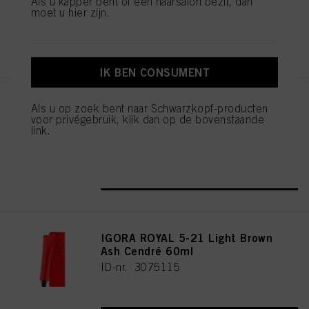
Als u kapper bent of een haarsalon bezit, dan
moet u hier zijn.
REGISTEREN EN KOPEN
IK BEN CONSUMENT
IGORA ROYAL Cools 9-19 60ml
Als u op zoek bent naar Schwarzkopf-producten
voor privégebruik, klik dan op de bovenstaande
ID-nr. 3075087
link.
REGISTEREN EN KOPEN
IGORA ROYAL 5-21 Light Brown
Ash Cendré 60ml
ID-nr. 3075115