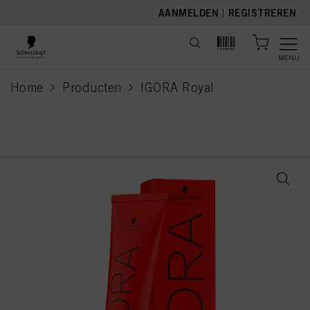
text.skipToContent
text.skipToNavigation
AANMELDEN
|
REGISTREREN
MENU
Home
Producten
IGORA Royal
current page