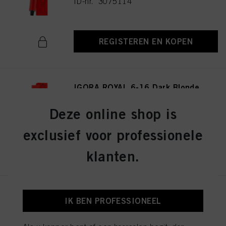
ID-nr. 3075114
REGISTEREN EN KOPEN
IGORA ROYAL 6-16 Dark Blonde
Cendré Chocolate 60ml
ID-nr. 3075141
Deze online shop is
exclusief voor professionele
REGISTEREN EN KOPEN
klanten.
IGORA ROYAL 8-19 Light
IK BEN PROFESSIONEEL
Blonde Cendré Violet 60ml
ID-nr. 3075174