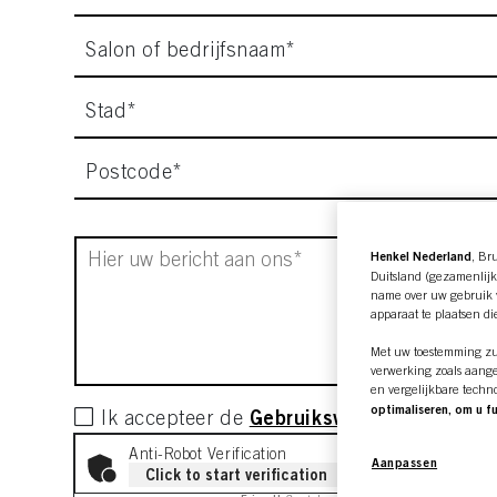
Salon of bedrijfsnaam*
Stad*
Postcode*
Henkel Nederland
, Br
Duitsland (gezamenlijk
name over uw gebruik v
apparaat te plaatsen di
Met uw toestemming zul
verwerking zoals aange
en vergelijkbare techn
optimaliseren, om u f
Gebruiksvoorwaarden
Ik accepteer de
.
Wij zullen uw gebruik v
op basis daarvan uw aa
Anti-Robot Verification
Aanpassen
individuele profielen 
Click to start verification
gebruiken deze profiel