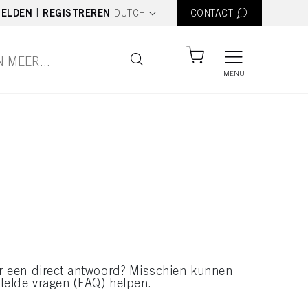
text.language
|
ELDEN
REGISTREREN
DUTCH
CONTACT
MENU
r een direct antwoord? Misschien kunnen
telde vragen (FAQ) helpen.