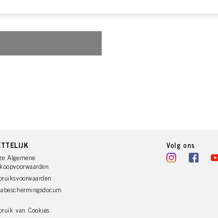
beeld op basis van uw geïdentificeerde interesses) op deze website en andere (externe) medi
n zijn toegewezen, en om het succes van reclamecampagnes te meten en te optimaliseren.
e over de verwerking van uw gegevens in onze Verklaring Gegevensbescherming waarnaar u 
ies, Pixel, Vingerafdrukken en vergelijkbare technologieën"). U kunt uw toestemming te allen
 cookies op onze website uit te schakelen onder "Cookie-instellingen" (link in voettekst). Voo
bsite worden gebruikt, met name over hun bewaarperiode, kunt u de gedetailleerde informati
der op "aanpassen" te klikken.
lingen" klikt, kunt u meer informatie vinden over de verwerking van uw gegevens / het gebru
eer van de hierboven genoemde doeleinden. Door op "Alles aanvaarden" te klikken, gaat u a
verwerking van uw persoonsgegevens voor alle hierboven vermelde doeleinden. Als u op "Afw
 die technisch noodzakelijk zijn om u deze website aan te kunnen bieden..
TTELIJK
Volg ons
ze Algemene
rkoopvoorwaarden
bruiksvoorwaarden
tabeschermingsdocum
ruik van Cookies