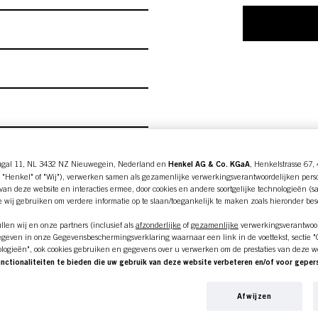
ugal 11, NL 3432 NZ Nieuwegein, Nederland en
Henkel AG & Co. KGaA
, Henkelstrasse 67,
 "Henkel" of "Wij"), verwerken samen als gezamenlijke verwerkingsverantwoordelijken pers
an deze website en interacties ermee, door cookies en andere soortgelijke technologieën (s
e wij gebruiken om verdere informatie op te slaan/toegankelijk te maken zoals hieronder be
len wij en onze partners (inclusief als
afzonderlijke
of
gezamenlijke
verwerkingsverantwoor
geven in onze Gegevensbeschermingsverklaring waarnaar een link in de voettekst, sectie "Co
ologieën", ook cookies gebruiken en gegevens over u verwerken om de prestaties van deze w
unctionaliteiten te bieden die uw gebruik van deze website verbeteren en/of voor gepe
an deze website en uw commerciële interacties met ons (respectievelijk het bedrijf waarvoo
nkopen van onze producten op websites van derden bijhouden, onze informatie over bedrijfs
Afwijzen
over u aanmaken die verrijkt kunnen worden met gegevens die van derden en andere website
en voor gepersonaliseerde marketingdoeleinden, met name om reclame-advertenties weer te 