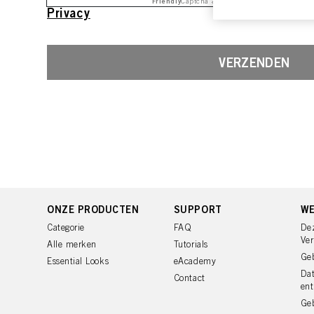
Friendly
Captcha ⇗
u kunnen zijn (bijvoor
Privacy
aan u of uw huishoude
U vindt meer informati
voettekst (sectie "Cook
VERZENDEN
toekomst intrekken door
cookies die op deze we
raadplegen door hieron
Als u op "Cookie-instel
toestaan voor een of m
van cookies en met de 
alleen cookies gebruikt
ONZE PRODUCTEN
SUPPORT
WE
Categorie
FAQ
De
Ve
Alle merken
Tutorials
Ge
Essential Looks
eAcademy
Da
Contact
ent
Geb