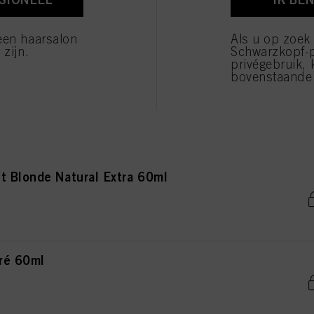
onde Natural Extra 60ml
verwerking van uw persoonsgegevens voor alle hierboven vermelde doeleinden. Als u op "Afw
 die technisch noodzakelijk zijn om u deze website aan te kunnen bieden..
een haarsalon
Als u op zoek
 zijn.
Schwarzkopf-
privégebruik, 
bovenstaande 
de Natural Extra 60ml
t Blonde Natural Extra 60ml
ré 60ml