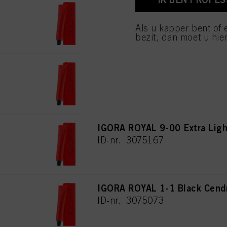
IGORA ROYAL 7-00 Medium Bl
van cookies en met de 
alleen cookies gebruikt
ID-nr. 3075160
Als u kapper bent of 
bezit, dan moet u hier
IGORA ROYAL 8-00 Light Blon
ID-nr. 3075182
IGORA ROYAL 9-00 Extra Ligh
ID-nr. 3075167
IGORA ROYAL 1-1 Black Cend
ID-nr. 3075073