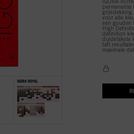
IGORA ROYAL
permanente 
grijsdekking
voor alle kl
een gouden 
High Definit
definition k
duidelijkste 
taft resultate
maximale de
R