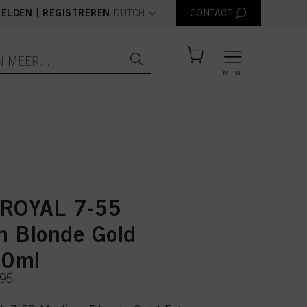
text.language
|
ELDEN
REGISTREREN
DUTCH
CONTACT
MENU
 ROYAL 7-55
 Blonde Gold
60ml
195