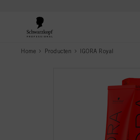
text.skipToContent
text.skipToNavigation
Home
Producten
IGORA Royal
current page