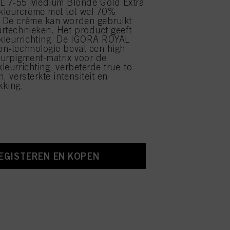
 7-55 Medium Blonde Gold Extra
kleurcrème met tot wel 70%
. De crème kan worden gebruikt
eurtechnieken. Het product geeft
kleurrichting. De IGORA ROYAL
ion-technologie bevat een high
leurpigment-matrix voor de
kleurrichting, verbeterde true-to-
n, versterkte intensiteit en
kking.
EGISTEREN EN KOPEN