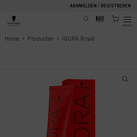
text.skipToContent
text.skipToNavigation
AANMELDEN
|
REGISTREREN
MENU
Home
Producten
IGORA Royal
current page