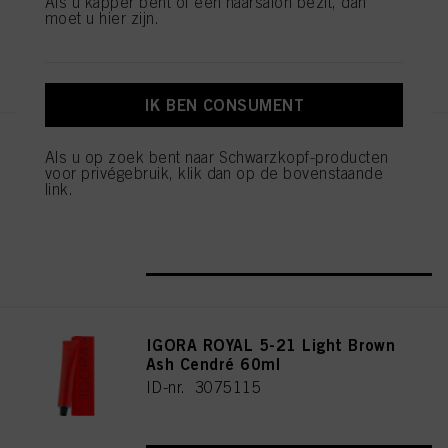
Als u kapper bent of een haarsalon bezit, dan
moet u hier zijn.
REGISTEREN EN KOPEN
IK BEN CONSUMENT
IGORA ROYAL Cools 9-19 60ml
Als u op zoek bent naar Schwarzkopf-producten
voor privégebruik, klik dan op de bovenstaande
ID-nr. 3075087
link.
REGISTEREN EN KOPEN
IGORA ROYAL 5-21 Light Brown
Ash Cendré 60ml
ID-nr. 3075115