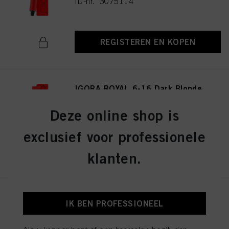
ID-nr. 3075114
REGISTEREN EN KOPEN
IGORA ROYAL 6-16 Dark Blonde
Cendré Chocolate 60ml
ID-nr. 3075141
Deze online shop is
exclusief voor professionele
REGISTEREN EN KOPEN
klanten.
IGORA ROYAL 8-19 Light
IK BEN PROFESSIONEEL
Blonde Cendré Violet 60ml
ID-nr. 3075174