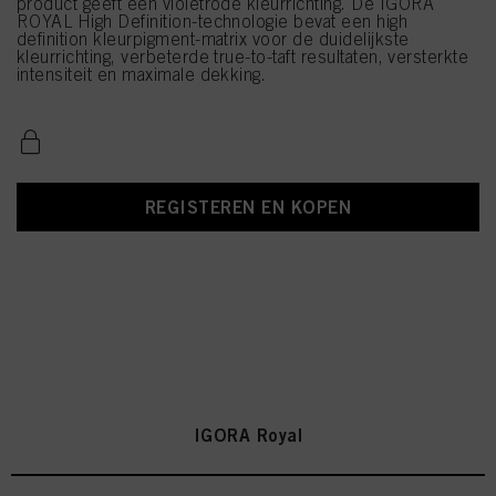
product geeft een violetrode kleurrichting. De IGORA
ROYAL High Definition-technologie bevat een high
definition kleurpigment-matrix voor de duidelijkste
kleurrichting, verbeterde true-to-taft resultaten, versterkte
intensiteit en maximale dekking.
REGISTEREN EN KOPEN
IGORA Royal