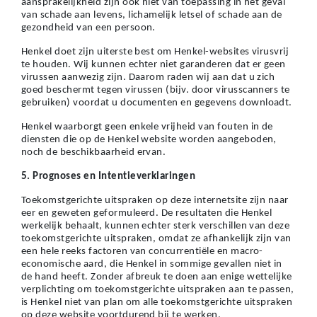
aansprakelijkheid zijn ook niet van toepassing in het geval
van schade aan levens, lichamelijk letsel of schade aan de
gezondheid van een persoon.
Henkel doet zijn uiterste best om Henkel-websites virusvrij
te houden. Wij kunnen echter niet garanderen dat er geen
virussen aanwezig zijn. Daarom raden wij aan dat u zich
goed beschermt tegen virussen (bijv. door virusscanners te
gebruiken) voordat u documenten en gegevens downloadt.
Henkel waarborgt geen enkele vrijheid van fouten in de
diensten die op de Henkel website worden aangeboden,
noch de beschikbaarheid ervan.
5. Prognoses en Intentieverklaringen
Toekomstgerichte uitspraken op deze internetsite zijn naar
eer en geweten geformuleerd. De resultaten die Henkel
werkelijk behaalt, kunnen echter sterk verschillen van deze
toekomstgerichte uitspraken, omdat ze afhankelijk zijn van
een hele reeks factoren van concurrentiële en macro-
economische aard, die Henkel in sommige gevallen niet in
de hand heeft. Zonder afbreuk te doen aan enige wettelijke
verplichting om toekomstgerichte uitspraken aan te passen,
is Henkel niet van plan om alle toekomstgerichte uitspraken
op deze website voortdurend bij te werken.