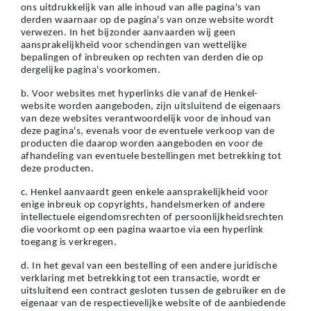
U vindt meer informatie over de verwerking van uw gegevens in onze
ons uitdrukkelijk van alle inhoud van alle pagina's van
Verklaring Gegevensbescherming waarnaar u een link vindt in de voettekst
derden waarnaar op de pagina's van onze website wordt
(sectie "Cookies, Pixel, Vingerafdrukken en vergelijkbare technologieën"). U
verwezen. In het bijzonder aanvaarden wij geen
kunt uw toestemming te allen tijde met werking voor de toekomst intrekken
aansprakelijkheid voor schendingen van wettelijke
door cookies op onze website uit te schakelen onder "Cookie-instellingen" (link
bepalingen of inbreuken op rechten van derden die op
in voettekst). Voor meer informatie over de cookies die op deze website worden
dergelijke pagina's voorkomen.
gebruikt, met name over hun bewaarperiode, kunt u de gedetailleerde
informatie over elke cookie raadplegen door hieronder op "aanpassen" te
b. Voor websites met hyperlinks die vanaf de Henkel-
klikken.
website worden aangeboden, zijn uitsluitend de eigenaars
van deze websites verantwoordelijk voor de inhoud van
Als u op "Cookie-instellingen" klikt, kunt u meer informatie vinden over de
deze pagina's, evenals voor de eventuele verkoop van de
verwerking van uw gegevens / het gebruik van cookies en deze toestaan voor
producten die daarop worden aangeboden en voor de
een of meer van de hierboven genoemde doeleinden. Door op "Alles
afhandeling van eventuele bestellingen met betrekking tot
aanvaarden" te klikken, gaat u akkoord met het gebruik van cookies en met
deze producten.
de verwerking van uw persoonsgegevens voor alle hierboven vermelde
doeleinden. Als u op "Afwijzen" klikt, worden alleen cookies gebruikt die
c. Henkel aanvaardt geen enkele aansprakelijkheid voor
technisch noodzakelijk zijn om u deze website aan te kunnen bieden..
enige inbreuk op copyrights, handelsmerken of andere
intellectuele eigendomsrechten of persoonlijkheidsrechten
die voorkomt op een pagina waartoe via een hyperlink
toegang is verkregen.
d. In het geval van een bestelling of een andere juridische
verklaring met betrekking tot een transactie, wordt er
uitsluitend een contract gesloten tussen de gebruiker en de
eigenaar van de respectievelijke website of de aanbiedende