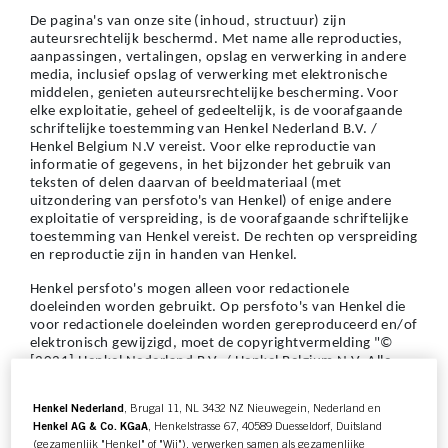
De pagina's van onze site (inhoud, structuur) zijn
auteursrechtelijk beschermd. Met name alle reproducties,
aanpassingen, vertalingen, opslag en verwerking in andere
media, inclusief opslag of verwerking met elektronische
middelen, genieten auteursrechtelijke bescherming. Voor
elke exploitatie, geheel of gedeeltelijk, is de voorafgaande
schriftelijke toestemming van Henkel Nederland B.V. /
Henkel Belgium N.V vereist. Voor elke reproductie van
informatie of gegevens, in het bijzonder het gebruik van
teksten of delen daarvan of beeldmateriaal (met
uitzondering van persfoto's van Henkel) of enige andere
exploitatie of verspreiding, is de voorafgaande schriftelijke
toestemming van Henkel vereist. De rechten op verspreiding
en reproductie zijn in handen van Henkel.
Henkel persfoto's mogen alleen voor redactionele
doeleinden worden gebruikt. Op persfoto's van Henkel die
voor redactionele doeleinden worden gereproduceerd en/of
elektronisch gewijzigd, moet de copyrightvermelding "©
[2021] Henkel Nederland B.V. / Henkel Belgium N.V. Alle
rechten voorbehouden” aanwezig zijn.
Henkel Nederland
, Brugal 11, NL 3432 NZ Nieuwegein, Nederland en
Herdrukken is gratis, maar wij vragen om een kopie voor
Henkel AG & Co. KGaA
, Henkelstrasse 67, 40589 Duesseldorf, Duitsland
onze bestanden.
(gezamenlijk "Henkel" of "Wij"), verwerken samen als gezamenlijke