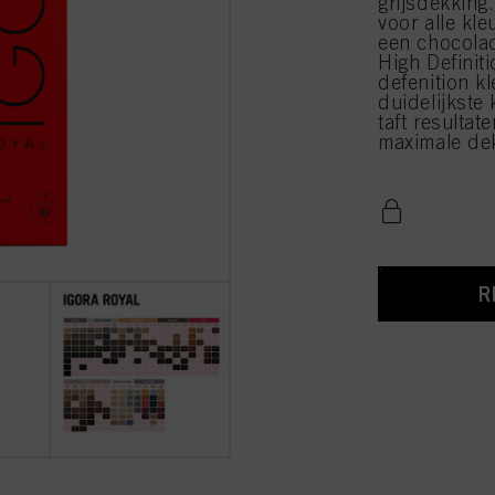
grijsdekking
voor alle kl
een chocola
High Definit
defenition k
duidelijkste 
taft resultate
maximale de
R