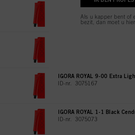
IGORA ROYAL 7-00 Medium Bl
van cookies en met de 
alleen cookies gebruikt
ID-nr. 3075160
Als u kapper bent of 
bezit, dan moet u hier
IGORA ROYAL 8-00 Light Blon
ID-nr. 3075182
IGORA ROYAL 9-00 Extra Ligh
ID-nr. 3075167
IGORA ROYAL 1-1 Black Cend
ID-nr. 3075073