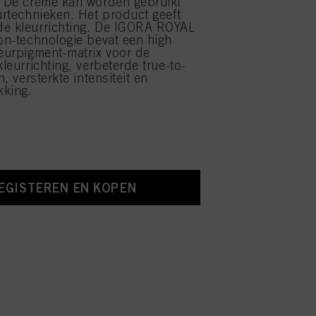
. De crème kan worden gebruikt
eurtechnieken. Het product geeft
de kleurrichting. De IGORA ROYAL
ion-technologie bevat een high
leurpigment-matrix voor de
kleurrichting, verbeterde true-to-
n, versterkte intensiteit en
kking.
EGISTEREN EN KOPEN