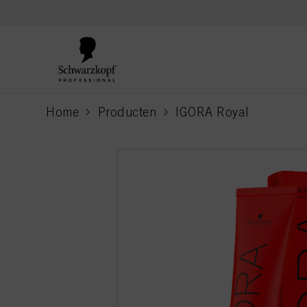
text.skipToContent
text.skipToNavigation
Home
Producten
IGORA Royal
current page