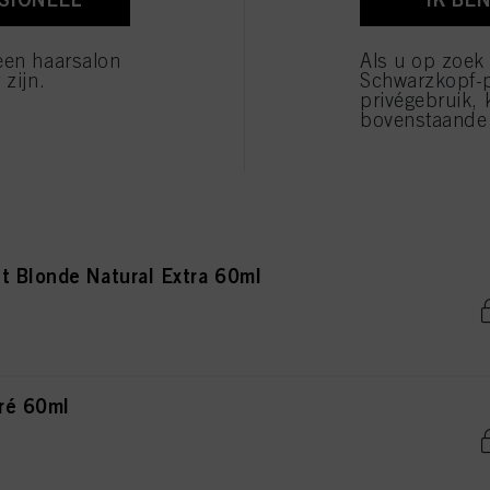
onde Natural Extra 60ml
verwerking van uw persoonsgegevens voor alle hierboven vermelde doeleinden. Als u op "Afw
 die technisch noodzakelijk zijn om u deze website aan te kunnen bieden..
een haarsalon
Als u op zoek
 zijn.
Schwarzkopf-
privégebruik, 
bovenstaande 
de Natural Extra 60ml
t Blonde Natural Extra 60ml
ré 60ml