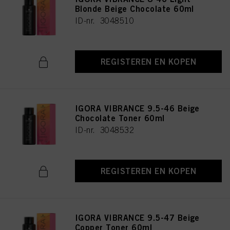
Blonde Beige Chocolate 60ml
ID-nr. 3048510
REGISTEREN EN KOPEN
IGORA VIBRANCE 9.5-46 Beige
Chocolate Toner 60ml
ID-nr. 3048532
REGISTEREN EN KOPEN
IGORA VIBRANCE 9.5-47 Beige
Copper Toner 60ml