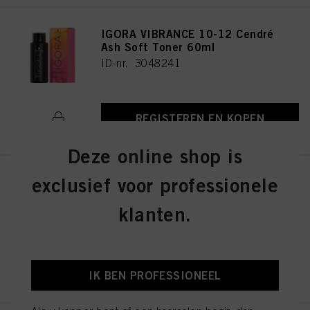
IGORA VIBRANCE 10-12 Cendré
Ash Soft Toner 60ml
ID-nr. 3048241
REGISTEREN EN KOPEN
Deze online shop is
exclusief voor professionele
IGORA VIBRANCE 4-13 Medium
Brown Cendré Matte 60ml
klanten.
ID-nr. 3048290
REGISTEREN EN KOPEN
IK BEN PROFESSIONEEL