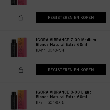
REGISTEREN EN KOPEN
IGORA VIBRANCE 7-00 Medium
Blonde Natural Extra 60ml
ID-nr. 3048494
REGISTEREN EN KOPEN
IGORA VIBRANCE 8-00 Light
Blonde Natural Extra 60ml
ID-nr. 3048506