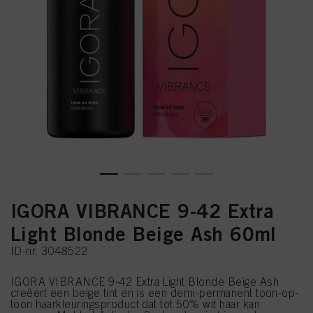
IGORA VIBRANCE 9-42 Extra
Light Blonde Beige Ash 60ml
ID-nr. 3048522
IGORA VIBRANCE 9-42 Extra Light Blonde Beige Ash
creëert een beige tint en is een demi-permanent toon-op-
toon haarkleuringsproduct dat tot 50% wit haar kan