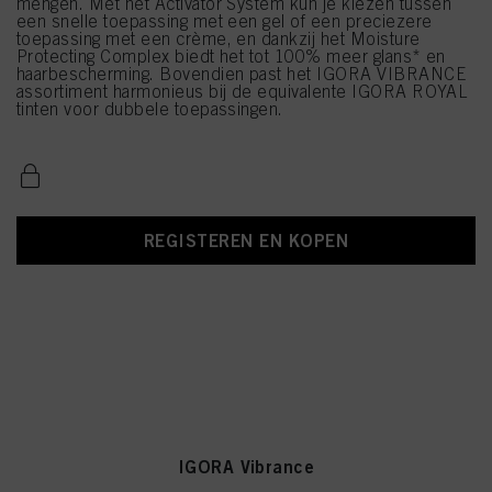
mengen. Met het Activator System kun je kiezen tussen
een snelle toepassing met een gel of een preciezere
toepassing met een crème, en dankzij het Moisture
Protecting Complex biedt het tot 100% meer glans* en
haarbescherming. Bovendien past het IGORA VIBRANCE
assortiment harmonieus bij de equivalente IGORA ROYAL
tinten voor dubbele toepassingen.
REGISTEREN EN KOPEN
IGORA Vibrance