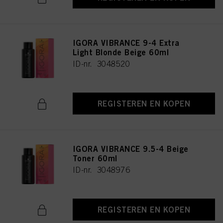
IGORA VIBRANCE 9-4 Extra
Light Blonde Beige 60ml
ID-nr. 3048520
REGISTEREN EN KOPEN
IGORA VIBRANCE 9.5-4 Beige
Toner 60ml
ID-nr. 3048976
REGISTEREN EN KOPEN