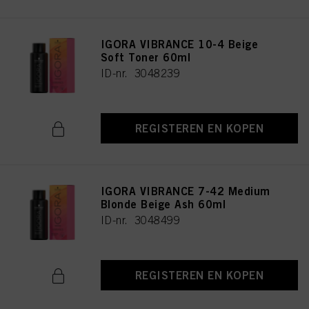
IGORA VIBRANCE 10-4 Beige
Soft Toner 60ml
ID-nr. 3048239
REGISTEREN EN KOPEN
IGORA VIBRANCE 7-42 Medium
Blonde Beige Ash 60ml
ID-nr. 3048499
REGISTEREN EN KOPEN