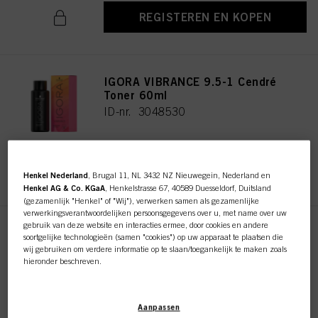
REGISTEREN EN KOPEN
IGORA VIBRANCE 9.5-1 Cendré
Toner 60ml
ID-nr. 3048530
REGISTEREN EN KOPEN
Henkel Nederland
, Brugal 11, NL 3432 NZ Nieuwegein, Nederland en
Henkel AG & Co. KGaA
, Henkelstrasse 67, 40589 Duesseldorf, Duitsland
(gezamenlijk "Henkel" of "Wij"), verwerken samen als gezamenlijke
verwerkingsverantwoordelijken persoonsgegevens over u, met name over uw
gebruik van deze website en interacties ermee, door cookies en andere
IGORA VIBRANCE 10-1 Cendré
soortgelijke technologieën (samen "cookies") op uw apparaat te plaatsen die
Soft Toner 60ml
wij gebruiken om verdere informatie op te slaan/toegankelijk te maken zoals
hieronder beschreven.
ID-nr. 3048243
Met uw toestemming zullen wij en onze partners (inclusief als
afzonderlijke
of
gezamenlijke
verwerkingsverantwoordelijken voor de verwerking zoals
Aanpassen
aangegeven in onze Gegevensbeschermingsverklaring waarnaar een link in