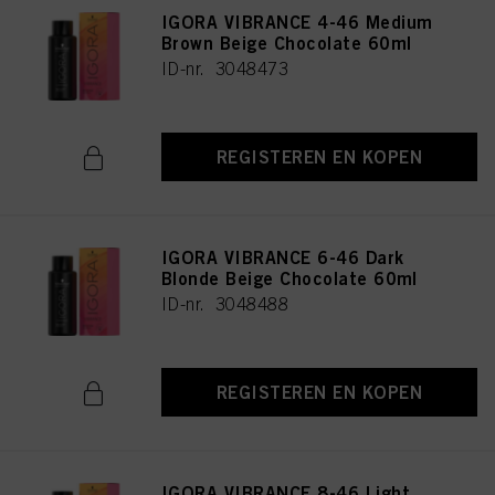
IGORA VIBRANCE 4-46 Medium
Brown Beige Chocolate 60ml
ID-nr. 3048473
REGISTEREN EN KOPEN
IGORA VIBRANCE 6-46 Dark
Blonde Beige Chocolate 60ml
ID-nr. 3048488
REGISTEREN EN KOPEN
IGORA VIBRANCE 8-46 Light