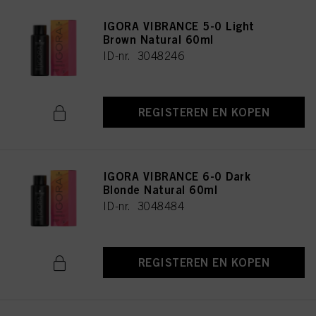
IGORA VIBRANCE 5-0 Light
Brown Natural 60ml
ID-nr. 3048246
REGISTEREN EN KOPEN
IGORA VIBRANCE 6-0 Dark
Blonde Natural 60ml
ID-nr. 3048484
REGISTEREN EN KOPEN