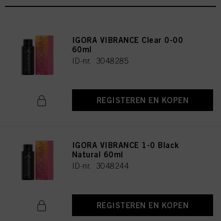
IGORA VIBRANCE Clear 0-00
60ml
ID-nr. 3048285
REGISTEREN EN KOPEN
IGORA VIBRANCE 1-0 Black
Natural 60ml
ID-nr. 3048244
REGISTEREN EN KOPEN