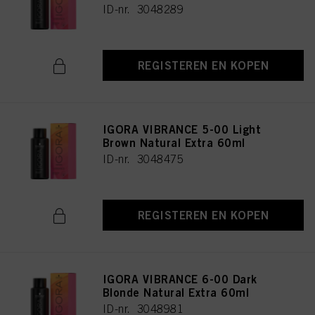
ID-nr. 3048289
REGISTEREN EN KOPEN
IGORA VIBRANCE 5-00 Light
Brown Natural Extra 60ml
ID-nr. 3048475
REGISTEREN EN KOPEN
IGORA VIBRANCE 6-00 Dark
Blonde Natural Extra 60ml
ID-nr. 3048981