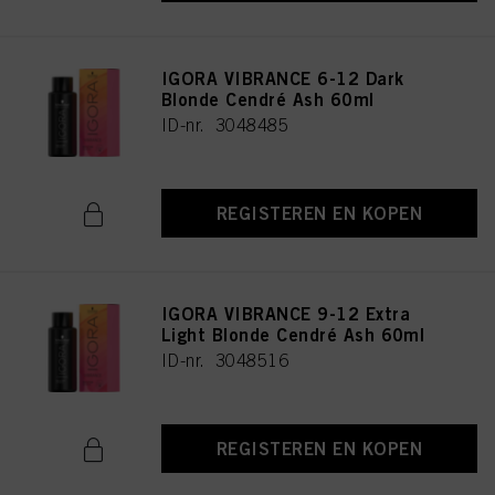
Als u op "Cookie-instellingen" klikt, kunt u meer informatie vinden over de
verwerking van uw gegevens / het gebruik van cookies en deze toestaan voor
een of meer van de hierboven genoemde doeleinden. Door op "Alles
IGORA VIBRANCE 6-12 Dark
aanvaarden" te klikken, gaat u akkoord met het gebruik van cookies en met
de verwerking van uw persoonsgegevens voor alle hierboven vermelde
Blonde Cendré Ash 60ml
doeleinden. Als u op "Afwijzen" klikt, worden alleen cookies gebruikt die
ID-nr. 3048485
technisch noodzakelijk zijn om u deze website aan te kunnen bieden..
REGISTEREN EN KOPEN
IGORA VIBRANCE 9-12 Extra
Light Blonde Cendré Ash 60ml
ID-nr. 3048516
REGISTEREN EN KOPEN