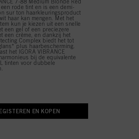
ANCE 7-88 Medium Blonde Red
 een rode tint en is een demi-
n sur ton haarkleuringsproduct
wit haar kan mengen. Met het
tem kun je kiezen uit een snelle
et een gel of een preciezere
et een crème, en dankzij het
tecting Complex biedt het tot
lans* plus haarbescherming.
ast het IGORA VIBRANCE
harmonieus bij de equivalente
 tinten voor dubbele
n.
EGISTEREN EN KOPEN