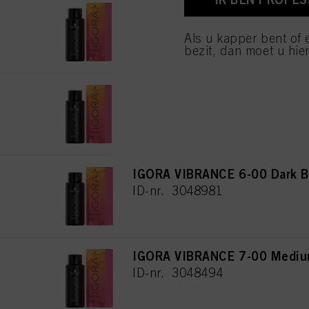
IGORA VIBRANCE 4-00 Medium
van cookies en met de 
alleen cookies gebruikt
ID-nr. 3048289
Als u kapper bent of 
bezit, dan moet u hier
IGORA VIBRANCE 5-00 Light B
ID-nr. 3048475
IGORA VIBRANCE 6-00 Dark Bl
ID-nr. 3048981
IGORA VIBRANCE 7-00 Medium
ID-nr. 3048494