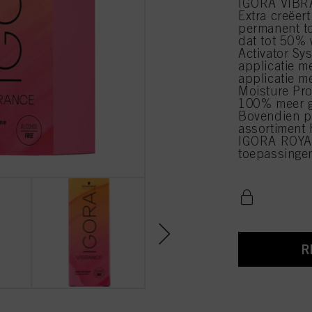
IGORA VIBR
Extra creëert
permanent to
dat tot 50% 
Activator Sys
applicatie m
applicatie m
Moisture Pro
100% meer g
Bovendien p
assortiment 
IGORA ROYAL
toepassinge
R