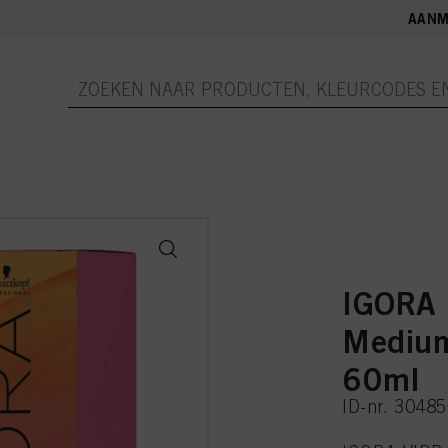
AANM
IGORA
Medium
60ml
ID-nr. 3048