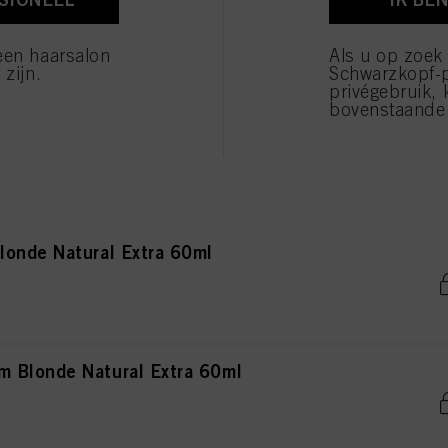
 Brown Natural Extra 60ml
verwerking van uw persoonsgegevens voor alle hierboven vermelde doeleinden. Als u op "Afw
 die technisch noodzakelijk zijn om u deze website aan te kunnen bieden..
een haarsalon
Als u op zoek
 zijn.
Schwarzkopf-
privégebruik, 
bovenstaande 
rown Natural Extra 60ml
onde Natural Extra 60ml
 Blonde Natural Extra 60ml