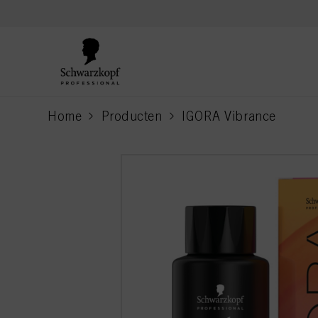
text.skipToContent
text.skipToNavigation
Home
Producten
IGORA Vibrance
current page