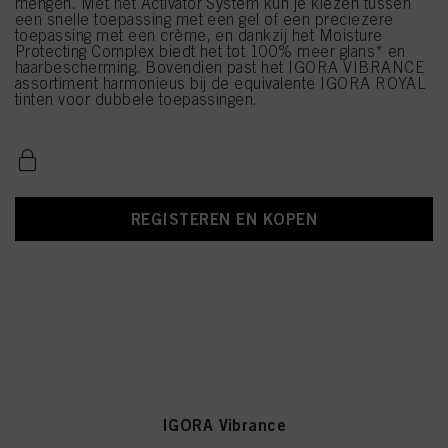
mengen. Met het Activator System kun je kiezen tussen
een snelle toepassing met een gel of een preciezere
toepassing met een crème, en dankzij het Moisture
Protecting Complex biedt het tot 100% meer glans* en
haarbescherming. Bovendien past het IGORA VIBRANCE
assortiment harmonieus bij de equivalente IGORA ROYAL
tinten voor dubbele toepassingen.
REGISTEREN EN KOPEN
IGORA Vibrance