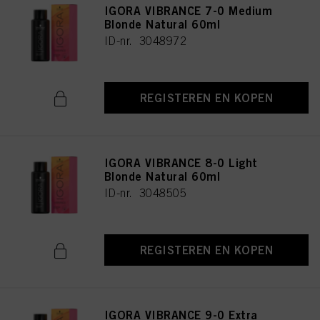
IGORA VIBRANCE 7-0 Medium
Blonde Natural 60ml
ID-nr. 3048972
REGISTEREN EN KOPEN
IGORA VIBRANCE 8-0 Light
Blonde Natural 60ml
ID-nr. 3048505
REGISTEREN EN KOPEN
IGORA VIBRANCE 9-0 Extra