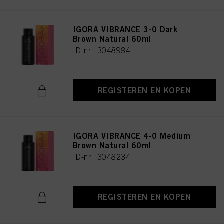
IGORA VIBRANCE 3-0 Dark
Brown Natural 60ml
ID-nr. 3048984
REGISTEREN EN KOPEN
IGORA VIBRANCE 4-0 Medium
Brown Natural 60ml
ID-nr. 3048234
REGISTEREN EN KOPEN