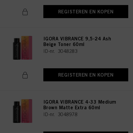
REGISTEREN EN KOPEN
IGORA VIBRANCE 9,5-24 Ash
Beige Toner 60ml
ID-nr. 3048283
REGISTEREN EN KOPEN
IGORA VIBRANCE 4-33 Medium
Brown Matte Extra 60ml
ID-nr. 3048978