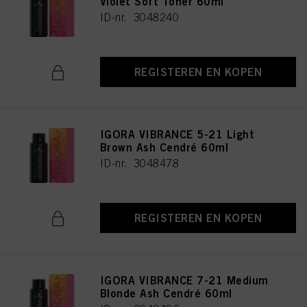
Violet Soft Toner 60ml
ID-nr. 3048240
REGISTEREN EN KOPEN
IGORA VIBRANCE 5-21 Light
Brown Ash Cendré 60ml
ID-nr. 3048478
REGISTEREN EN KOPEN
IGORA VIBRANCE 7-21 Medium
Blonde Ash Cendré 60ml