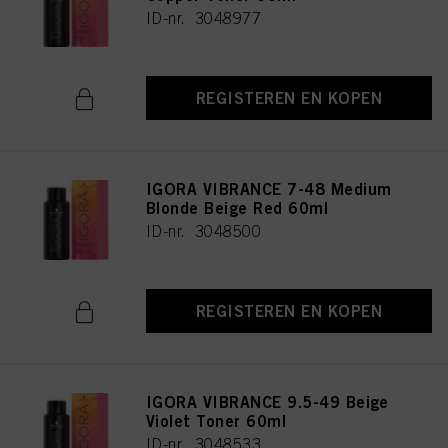
ID-nr. 3048977
REGISTEREN EN KOPEN
IGORA VIBRANCE 7-48 Medium
Blonde Beige Red 60ml
ID-nr. 3048500
REGISTEREN EN KOPEN
IGORA VIBRANCE 9.5-49 Beige
Violet Toner 60ml
ID-nr. 3048533