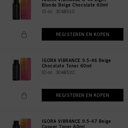
Blonde Beige Chocolate 60ml
ID-nr. 3048510
REGISTEREN EN KOPEN
IGORA VIBRANCE 9.5-46 Beige
Chocolate Toner 60ml
ID-nr. 3048532
REGISTEREN EN KOPEN
IGORA VIBRANCE 9.5-47 Beige
Copper Toner 60ml