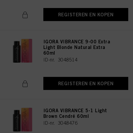
REGISTEREN EN KOPEN
IGORA VIBRANCE 9-00 Extra
Light Blonde Natural Extra
60ml
ID-nr. 3048514
REGISTEREN EN KOPEN
IGORA VIBRANCE 5-1 Light
Brown Cendré 60ml
ID-nr. 3048476