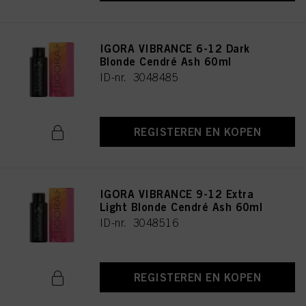
Als u op "Cookie-instellingen" klikt, kunt u meer informatie vinden over de
verwerking van uw gegevens / het gebruik van cookies en deze toestaan voor
een of meer van de hierboven genoemde doeleinden. Door op "Alles
IGORA VIBRANCE 6-12 Dark
aanvaarden" te klikken, gaat u akkoord met het gebruik van cookies en met
de verwerking van uw persoonsgegevens voor alle hierboven vermelde
Blonde Cendré Ash 60ml
doeleinden. Als u op "Afwijzen" klikt, worden alleen cookies gebruikt die
ID-nr. 3048485
technisch noodzakelijk zijn om u deze website aan te kunnen bieden..
REGISTEREN EN KOPEN
IGORA VIBRANCE 9-12 Extra
Light Blonde Cendré Ash 60ml
ID-nr. 3048516
REGISTEREN EN KOPEN