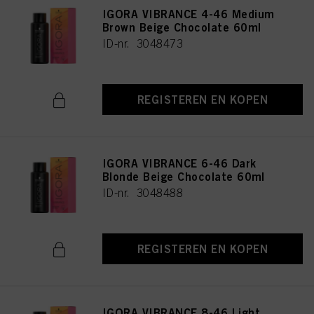
IGORA VIBRANCE 4-46 Medium
Brown Beige Chocolate 60ml
ID-nr. 3048473
REGISTEREN EN KOPEN
IGORA VIBRANCE 6-46 Dark
Blonde Beige Chocolate 60ml
ID-nr. 3048488
REGISTEREN EN KOPEN
IGORA VIBRANCE 8-46 Light