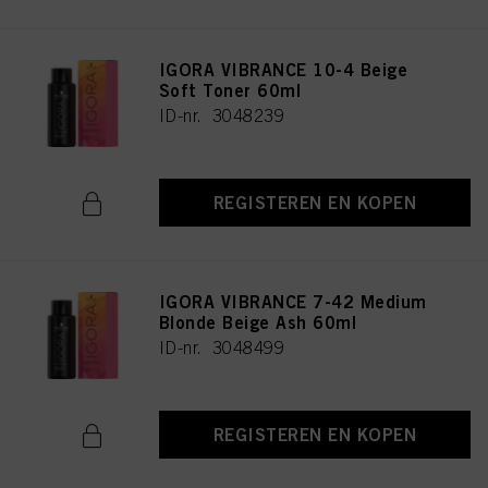
IGORA VIBRANCE 10-4 Beige
Soft Toner 60ml
ID-nr. 3048239
REGISTEREN EN KOPEN
IGORA VIBRANCE 7-42 Medium
Blonde Beige Ash 60ml
ID-nr. 3048499
REGISTEREN EN KOPEN