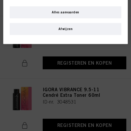
REGISTEREN EN KOPEN
de voettekst, sectie "Cookies, Pixel, Fingerprints en vergelijkbare
technologieën", ook cookies gebruiken en gegevens over u verwerken om de
prestaties van deze website
te meten en te optimaliseren, om u
Alles aanvaarden
functionaliteiten te bieden die uw gebruik van deze website verbeteren
en/of voor gepersonaliseerde marketing
. Wij zullen uw gebruik van deze
IGORA VIBRANCE 8-11 Light
website en uw commerciële interacties met ons (respectievelijk het bedrijf
Afwijzen
Brown Cendré Extra 60ml
waarvoor u werkt) analyseren en op basis daarvan uw aankopen van onze
producten op websites van derden bijhouden, onze informatie over
ID-nr. 3048507
bedrijfsentiteiten bijhouden en individuele profielen over u aanmaken die
verrijkt kunnen worden met gegevens die van derden en andere websites
verkregen zijn. Wij gebruiken deze profielen voor gepersonaliseerde
marketingdoeleinden, met name om reclame-advertenties weer te geven die
interessant voor u kunnen zijn (bijvoorbeeld op basis van uw geïdentificeerde
REGISTEREN EN KOPEN
interesses) op deze website en andere (externe) media via de apparaten die
aan u of uw huishouden zijn toegewezen, en om het succes van
reclamecampagnes te meten en te optimaliseren.
U vindt meer informatie over de verwerking van uw gegevens in onze
IGORA VIBRANCE 9.5-11
Verklaring Gegevensbescherming waarnaar u een link vindt in de voettekst
Cendré Extra Toner 60ml
(sectie "Cookies, Pixel, Vingerafdrukken en vergelijkbare technologieën"). U
ID-nr. 3048531
kunt uw toestemming te allen tijde met werking voor de toekomst intrekken
door cookies op onze website uit te schakelen onder "Cookie-instellingen" (link
in voettekst). Voor meer informatie over de cookies die op deze website worden
gebruikt, met name over hun bewaarperiode, kunt u de gedetailleerde
informatie over elke cookie raadplegen door hieronder op "aanpassen" te
REGISTEREN EN KOPEN
klikken.