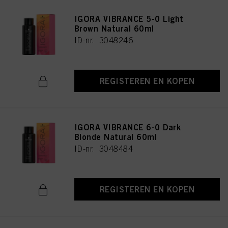
IGORA VIBRANCE 5-0 Light
Brown Natural 60ml
ID-nr. 3048246
REGISTEREN EN KOPEN
IGORA VIBRANCE 6-0 Dark
Blonde Natural 60ml
ID-nr. 3048484
REGISTEREN EN KOPEN