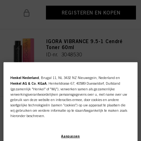
REGISTEREN EN KOPEN
IGORA VIBRANCE 9.5-1 Cendré
Toner 60ml
ID-nr. 3048530
Henkel Nederland
, Brugal 11, NL 3432 NZ Nieuwegein, Nederland en
REGISTEREN EN KOPEN
Henkel AG & Co. KGaA
, Henkelstrasse 67, 40589 Duesseldorf, Duitsland
(gezamenlijk "Henkel" of "Wij"), verwerken samen als gezamenlijke
verwerkingsverantwoordelijken persoonsgegevens over u, met name over uw
gebruik van deze website en interacties ermee, door cookies en andere
soortgelijke technologieën (samen "cookies") op uw apparaat te plaatsen die
IGORA VIBRANCE 10-1 Cendré
wij gebruiken om verdere informatie op te slaan/toegankelijk te maken zoals
Soft Toner 60ml
hieronder beschreven.
ID-nr. 3048243
Met uw toestemming zullen wij en onze partners (inclusief als
afzonderlijke
of
gezamenlijke
verwerkingsverantwoordelijken voor de verwerking zoals
Aanpassen
aangegeven in onze Gegevensbeschermingsverklaring waarnaar een link in