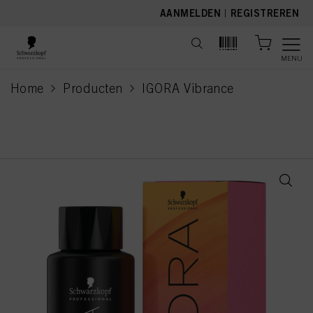
text.skipToContent
text.skipToNavigation
AANMELDEN
|
REGISTREREN
MENU
Home
Producten
IGORA Vibrance
current page