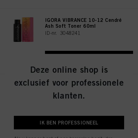
IGORA VIBRANCE 10-12 Cendré
Ash Soft Toner 60ml
ID-nr. 3048241
REGISTEREN EN KOPEN
Deze online shop is
exclusief voor professionele
IGORA VIBRANCE 4-13 Medium
Brown Cendré Matte 60ml
klanten.
ID-nr. 3048290
IK BEN PROFESSIONEEL
REGISTEREN EN KOPEN