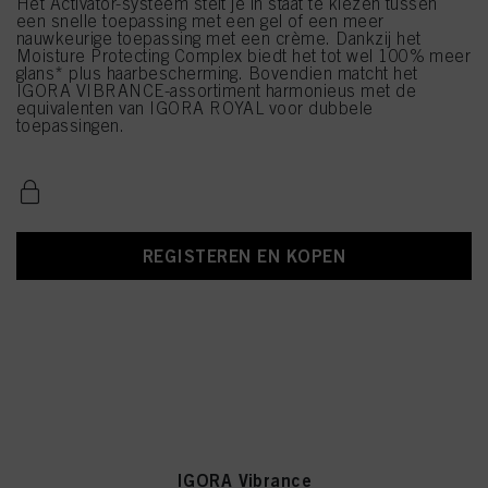
Het Activator-systeem stelt je in staat te kiezen tussen
een snelle toepassing met een gel of een meer
nauwkeurige toepassing met een crème. Dankzij het
Moisture Protecting Complex biedt het tot wel 100% meer
glans* plus haarbescherming. Bovendien matcht het
IGORA VIBRANCE-assortiment harmonieus met de
equivalenten van IGORA ROYAL voor dubbele
toepassingen.
REGISTEREN EN KOPEN
IGORA Vibrance