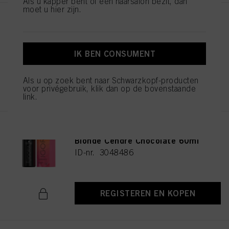
Als u kapper bent of een haarsalon bezit, dan
moet u hier zijn.
IGORA VIBRANCE 5-16 Light
Brown Cendré Chocolate 60ml
ID-nr. 3048477
IK BEN CONSUMENT
Als u op zoek bent naar Schwarzkopf-producten
REGISTEREN EN KOPEN
voor privégebruik, klik dan op de bovenstaande
link.
IGORA VIBRANCE 6-16 Dark
Blonde Cendré Chocolate 60ml
ID-nr. 3048486
REGISTEREN EN KOPEN