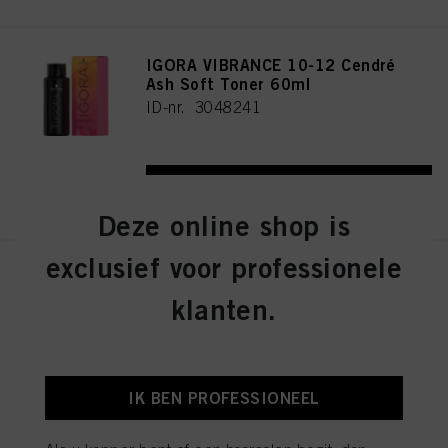
IGORA VIBRANCE 10-12 Cendré
Ash Soft Toner 60ml
ID-nr. 3048241
REGISTEREN EN KOPEN
Deze online shop is
exclusief voor professionele
IGORA VIBRANCE 4-13 Medium
Brown Cendré Matte 60ml
klanten.
ID-nr. 3048290
IK BEN PROFESSIONEEL
REGISTEREN EN KOPEN