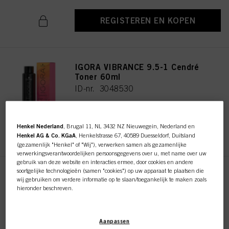
REGISTEREN EN KOPEN
IGORA VIBRANCE 9.5-1 Cendré
Toner 60ml
ID-nr. 3048530
Henkel Nederland
, Brugal 11, NL 3432 NZ Nieuwegein, Nederland en
REGISTEREN EN KOPEN
Henkel AG & Co. KGaA
, Henkelstrasse 67, 40589 Duesseldorf, Duitsland
(gezamenlijk "Henkel" of "Wij"), verwerken samen als gezamenlijke
verwerkingsverantwoordelijken persoonsgegevens over u, met name over uw
gebruik van deze website en interacties ermee, door cookies en andere
soortgelijke technologieën (samen "cookies") op uw apparaat te plaatsen die
IGORA VIBRANCE 10-1 Cendré
wij gebruiken om verdere informatie op te slaan/toegankelijk te maken zoals
Soft Toner 60ml
hieronder beschreven.
ID-nr. 3048243
Met uw toestemming zullen wij en onze partners (inclusief als
afzonderlijke
of
gezamenlijke
verwerkingsverantwoordelijken voor de verwerking zoals
Aanpassen
aangegeven in onze Gegevensbeschermingsverklaring waarnaar een link in