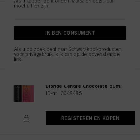
Als u kapper bent of een haarsalon bezit, dan
moet u hier zijn.
IGORA VIBRANCE 5-16 Light
Brown Cendré Chocolate 60ml
ID-nr. 3048477
IK BEN CONSUMENT
Als u op zoek bent naar Schwarzkopf-producten
REGISTEREN EN KOPEN
voor privégebruik, klik dan op de bovenstaande
link.
IGORA VIBRANCE 6-16 Dark
Blonde Cendré Chocolate 60ml
ID-nr. 3048486
REGISTEREN EN KOPEN