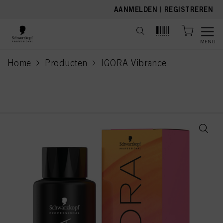
text.skipToContent
text.skipToNavigation
AANMELDEN
|
REGISTREREN
MENU
Home
Producten
IGORA Vibrance
current page