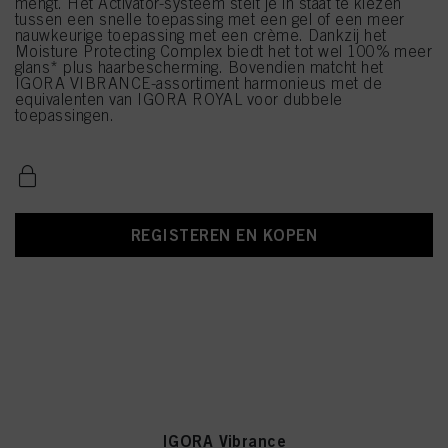
mengt. Het Activator-systeem stelt je in staat te kiezen
tussen een snelle toepassing met een gel of een meer
nauwkeurige toepassing met een crème. Dankzij het
Moisture Protecting Complex biedt het tot wel 100% meer
glans* plus haarbescherming. Bovendien matcht het
IGORA VIBRANCE-assortiment harmonieus met de
equivalenten van IGORA ROYAL voor dubbele
toepassingen.
REGISTEREN EN KOPEN
IGORA Vibrance