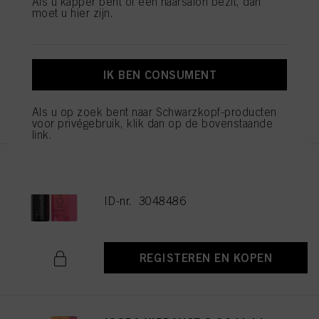
Als u kapper bent of een haarsalon bezit, dan
moet u hier zijn.
IGORA VIBRANCE 5-16 Light
Brown Cendré Chocolate 60ml
ID-nr. 3048477
IK BEN CONSUMENT
REGISTEREN EN KOPEN
Als u op zoek bent naar Schwarzkopf-producten
voor privégebruik, klik dan op de bovenstaande
link.
IGORA VIBRANCE 6-16 Dark
Blonde Cendré Chocolate 60ml
ID-nr. 3048486
REGISTEREN EN KOPEN