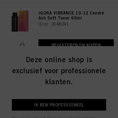
IGORA VIBRANCE 10-12 Cendré
Ash Soft Toner 60ml
ID-nr. 3048241
REGISTEREN EN KOPEN
Deze online shop is
exclusief voor professionele
IGORA VIBRANCE 4-13 Medium
Brown Cendré Matte 60ml
klanten.
ID-nr. 3048290
REGISTEREN EN KOPEN
IK BEN PROFESSIONEEL