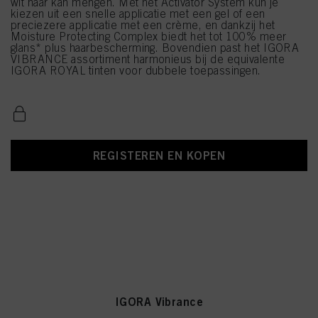
wit haar kan mengen. Met het Activator System kun je
kiezen uit een snelle applicatie met een gel of een
preciezere applicatie met een crème, en dankzij het
Moisture Protecting Complex biedt het tot 100% meer
glans* plus haarbescherming. Bovendien past het IGORA
VIBRANCE assortiment harmonieus bij de equivalente
IGORA ROYAL tinten voor dubbele toepassingen.
REGISTEREN EN KOPEN
IGORA Vibrance