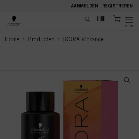
text.skipToContent
text.skipToNavigation
AANMELDEN
|
REGISTREREN
MENU
Home
Producten
IGORA Vibrance
current page