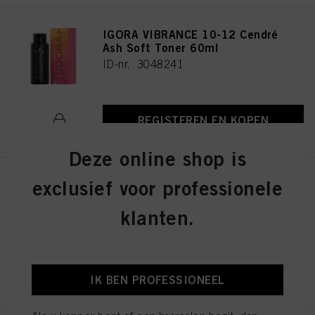
IGORA VIBRANCE 10-12 Cendré
Ash Soft Toner 60ml
ID-nr. 3048241
REGISTEREN EN KOPEN
Deze online shop is
exclusief voor professionele
IGORA VIBRANCE 4-13 Medium
Brown Cendré Matte 60ml
klanten.
ID-nr. 3048290
REGISTEREN EN KOPEN
IK BEN PROFESSIONEEL