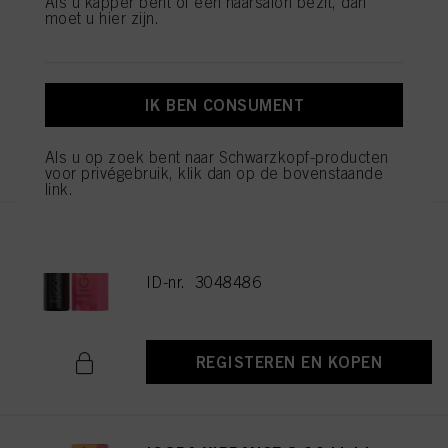
Als u kapper bent of een haarsalon bezit, dan
moet u hier zijn.
IGORA VIBRANCE 5-16 Light
Brown Cendré Chocolate 60ml
ID-nr. 3048477
IK BEN CONSUMENT
REGISTEREN EN KOPEN
Als u op zoek bent naar Schwarzkopf-producten
voor privégebruik, klik dan op de bovenstaande
link.
IGORA VIBRANCE 6-16 Dark
Blonde Cendré Chocolate 60ml
ID-nr. 3048486
REGISTEREN EN KOPEN