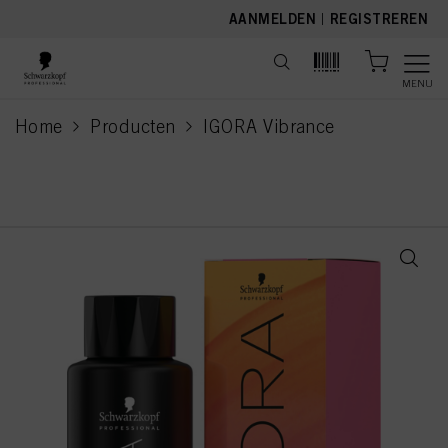
text.skipToContent
text.skipToNavigation
AANMELDEN
|
REGISTREREN
MENU
Home
Producten
IGORA Vibrance
current page