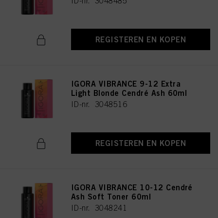
ID-nr. 3048485
Als u op "Cookie-instellingen" klikt, kunt u meer informatie vinden over de
verwerking van uw gegevens / het gebruik van cookies en deze toestaan voor
een of meer van de hierboven genoemde doeleinden. Door op "Alles
aanvaarden" te klikken, gaat u akkoord met het gebruik van cookies en met
REGISTEREN EN KOPEN
de verwerking van uw persoonsgegevens voor alle hierboven vermelde
doeleinden. Als u op "Afwijzen" klikt, worden alleen cookies gebruikt die
technisch noodzakelijk zijn om u deze website aan te kunnen bieden..
IGORA VIBRANCE 9-12 Extra
Light Blonde Cendré Ash 60ml
ID-nr. 3048516
REGISTEREN EN KOPEN
IGORA VIBRANCE 10-12 Cendré
Ash Soft Toner 60ml
ID-nr. 3048241