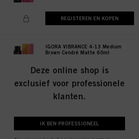
REGISTEREN EN KOPEN
IGORA VIBRANCE 4-13 Medium
Brown Cendré Matte 60ml
ID-nr. 3048290
Deze online shop is
exclusief voor professionele
REGISTEREN EN KOPEN
klanten.
IGORA VIBRANCE 5-16 Light
Brown Cendré Chocolate 60ml
IK BEN PROFESSIONEEL
ID-nr. 3048477