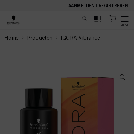
text.skipToContent
text.skipToNavigation
AANMELDEN
|
REGISTREREN
MENU
Home
Producten
IGORA Vibrance
current page