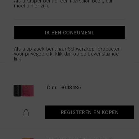
Als u kapper bent of een haarsalon bezit, dan
moet u hier zijn.
IGORA VIBRANCE 5-16 Light
Brown Cendré Chocolate 60ml
ID-nr. 3048477
IK BEN CONSUMENT
REGISTEREN EN KOPEN
Als u op zoek bent naar Schwarzkopf-producten
voor privégebruik, klik dan op de bovenstaande
link.
IGORA VIBRANCE 6-16 Dark
Blonde Cendré Chocolate 60ml
ID-nr. 3048486
REGISTEREN EN KOPEN