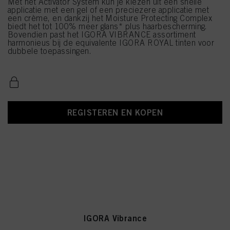
Met het Activator System kun je kiezen uit een snelle
applicatie met een gel of een preciezere applicatie met
een crème, en dankzij het Moisture Protecting Complex
biedt het tot 100% meer glans* plus haarbescherming.
Bovendien past het IGORA VIBRANCE assortiment
harmonieus bij de equivalente IGORA ROYAL tinten voor
dubbele toepassingen.
REGISTEREN EN KOPEN
IGORA Vibrance