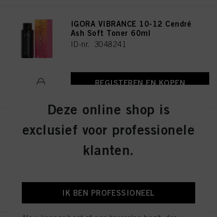
IGORA VIBRANCE 10-12 Cendré
Ash Soft Toner 60ml
ID-nr. 3048241
REGISTEREN EN KOPEN
Deze online shop is
exclusief voor professionele
IGORA VIBRANCE 4-13 Medium
Brown Cendré Matte 60ml
klanten.
ID-nr. 3048290
REGISTEREN EN KOPEN
IK BEN PROFESSIONEEL