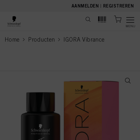
text.skipToContent
text.skipToNavigation
AANMELDEN
|
REGISTREREN
MENU
Home
Producten
IGORA Vibrance
current page