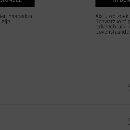
verwerking van uw persoonsgegevens voor alle hierboven vermelde doeleinden. Als u op "Afw
 die technisch noodzakelijk zijn om u deze website aan te kunnen bieden..
een haarsalon
Als u op zoek
 zijn.
Schwarzkopf-
privégebruik, 
bovenstaande 