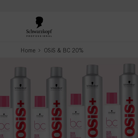
text.skipToContent
text.skipToNavigation
Home
OSiS & BC 20%
current page