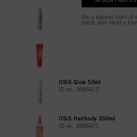
van cookies en met de 
OSiS Freeze Pump 200ml
alleen cookies gebruikt
ID-nr. 3066441
Als u kapper bent of 
bezit, dan moet u hier
OSiS G. Force 150ml
ID-nr. 3066425
OSiS Glow 50ml
ID-nr. 3066410
OSiS Hairbody 200ml
ID-nr. 3066421