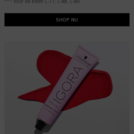
*** Voor de tinten L-77, L-88, L-89
SHOP NU