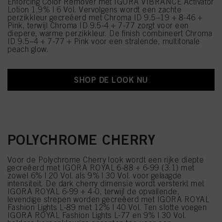
Enforcing Color Remover met IGORA VIBRANCE Activator
Lotion 1,9% | 6 Vol. Vervolgens wordt een zachte
perzikkleur gecreëerd met Chroma ID 9.5–19 + 8-46 +
Pink, terwijl Chroma ID 9.5-4 + 7-77 zorgt voor een
diepere, warme perzikkleur. De finish combineert Chroma
ID 9.5–4 + 7-77 + Pink voor een stralende, multitonale
peach glow.
SHOP DE LOOK NU
POLYCHROME CHERRY
Voor de Polychrome Cherry look wordt een rijke diepte
gecreëerd met IGORA ROYAL 6-88 + 6-99 (3:1) met
zowel 6% | 20 Vol. als 9% | 30 Vol. voor gelaagde
intensiteit. De dark cherry dimensie wordt versterkt met
IGORA ROYAL 6-99 + 4-0, terwijl de opvallende,
levendige strepen worden gecreëerd met IGORA ROYAL
Fashion Lights L-89 met 12% | 40 Vol. Ten slotte voegen
IGORA ROYAL Fashion Lights L-77 en 9% | 30 Vol.