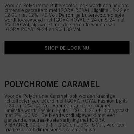
gebruikt, met name over hun bewaarperiode, kunt u de gedetailleerde
Voor de Polychrome Butterscotch look wordt een heldere
informatie over elke cookie raadplegen door hieronder op "aanpassen" te
dimensie gecreëerd met IGORA ROYAL Highlifts 12-22 en
klikken.
12-91 met 12% | 40 Vol. De romige butterscotch-diepte
wordt toegevoegd met IGORA ROYAL 7-24 en 9-24 met
Als u op "Cookie-instellingen" klikt, kunt u meer informatie vinden over de
6% | 20 Vol, afgewerkt met de stralende warmte van
verwerking van uw gegevens / het gebruik van cookies en deze toestaan voor
IGORA ROYAL 9-24 en 9% | 30 Vol.
een of meer van de hierboven genoemde doeleinden. Door op "Alles
aanvaarden" te klikken, gaat u akkoord met het gebruik van cookies en met
de verwerking van uw persoonsgegevens voor alle hierboven vermelde
doeleinden. Als u op "Afwijzen" klikt, worden alleen cookies gebruikt die
SHOP DE LOOK NU
technisch noodzakelijk zijn om u deze website aan te kunnen bieden..
POLYCHROME CARAMEL
Voor de Polychrome Caramel look worden krachtige
lichteffecten gecreëerd met IGORA ROYAL Fashion Lights
L-24 en 12% | 40 Vol. Voor een zachtere caramel-
luminatie wordt Fashion Lights L-00 + L-24 (4:1) toegepast
met 9% | 30 Vol. De blend wordt afgewerkt met een
glanzende, neutraal-koele verfijning met IGORA
VIBRANCE 10-1 + 9-1 + 0-00 en 1,9% | 6 Vol., voor een
naadloze, multidimensionale caramel finish.