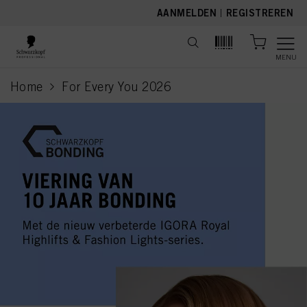
text.skipToContent
text.skipToNavigation
AANMELDEN
|
REGISTREREN
MENU
Home
For Every You 2026
current page