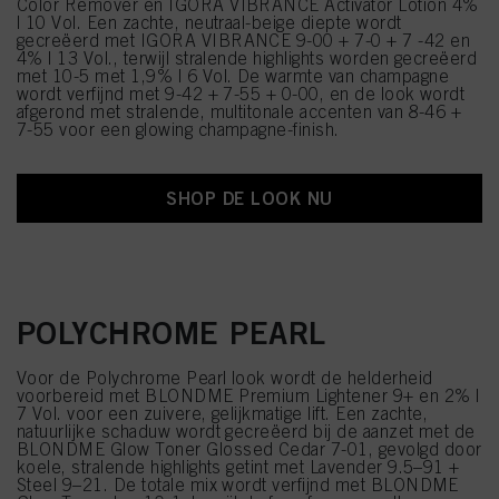
Color Remover en IGORA VIBRANCE Activator Lotion 4%
| 10 Vol. Een zachte, neutraal-beige diepte wordt
gecreëerd met IGORA VIBRANCE 9-00 + 7-0 + 7 -42 en
4% | 13 Vol., terwijl stralende highlights worden gecreëerd
met 10-5 met 1,9% | 6 Vol. De warmte van champagne
wordt verfijnd met 9-42 + 7-55 + 0-00, en de look wordt
afgerond met stralende, multitonale accenten van 8-46 +
7-55 voor een glowing champagne-finish.
SHOP DE LOOK NU
POLYCHROME PEARL
Voor de Polychrome Pearl look wordt de helderheid
voorbereid met BLONDME Premium Lightener 9+ en 2% |
7 Vol. voor een zuivere, gelijkmatige lift. Een zachte,
natuurlijke schaduw wordt gecreëerd bij de aanzet met de
BLONDME Glow Toner Glossed Cedar 7-01, gevolgd door
koele, stralende highlights getint met Lavender 9.5–91 +
Steel 9–21. De totale mix wordt verfijnd met BLONDME