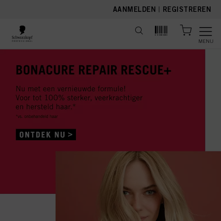
text.skipToContent
text.skipToNavigation
AANMELDEN
|
REGISTREREN
MENU