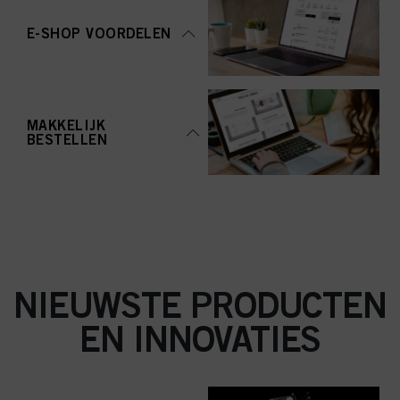
aanvaarden" te klikken, gaat u akkoord met het gebruik van cookies en met
de verwerking van uw persoonsgegevens voor alle hierboven vermelde
E-SHOP VOORDELEN
doeleinden. Als u op "Afwijzen" klikt, worden alleen cookies gebruikt die
technisch noodzakelijk zijn om u deze website aan te kunnen bieden..
MAKKELIJK
BESTELLEN
NIEUWSTE PRODUCTEN
EN INNOVATIES