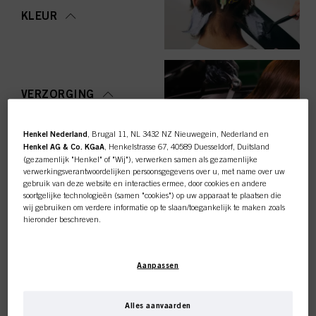
KLEUR
VERZORGING
Henkel Nederland
, Brugal 11, NL 3432 NZ Nieuwegein, Nederland en
Henkel AG & Co. KGaA
, Henkelstrasse 67, 40589 Duesseldorf, Duitsland
(gezamenlijk "Henkel" of "Wij"), verwerken samen als gezamenlijke
STYLING
verwerkingsverantwoordelijken persoonsgegevens over u, met name over uw
gebruik van deze website en interacties ermee, door cookies en andere
soortgelijke technologieën (samen "cookies") op uw apparaat te plaatsen die
wij gebruiken om verdere informatie op te slaan/toegankelijk te maken zoals
hieronder beschreven.
Met uw toestemming zullen wij en onze partners (inclusief als
afzonderlijke
of
OMVORMING
gezamenlijke
verwerkingsverantwoordelijken voor de verwerking zoals
Deze online shop is
Aanpassen
aangegeven in onze Gegevensbeschermingsverklaring waarnaar een link in
de voettekst, sectie "Cookies, Pixel, Fingerprints en vergelijkbare
exclusief voor professionele
technologieën", ook cookies gebruiken en gegevens over u verwerken om de
prestaties van deze website
te meten en te optimaliseren, om u
Alles aanvaarden
functionaliteiten te bieden die uw gebruik van deze website verbeteren