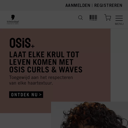
text.skipToContent
text.skipToNavigation
AANMELDEN
|
REGISTREREN
MENU