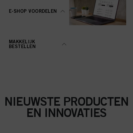
aanvaarden" te klikken, gaat u akkoord met het gebruik van cookies en met
de verwerking van uw persoonsgegevens voor alle hierboven vermelde
E-SHOP VOORDELEN
doeleinden. Als u op "Afwijzen" klikt, worden alleen cookies gebruikt die
technisch noodzakelijk zijn om u deze website aan te kunnen bieden..
MAKKELIJK
BESTELLEN
NIEUWSTE PRODUCTEN
EN INNOVATIES