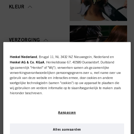
KLEUR
VERZORGING
Henkel Nederland
, Brugal 11, NL 3432 NZ Nieuwegein, Nederland en
Henkel AG & Co. KGaA
, Henkelstrasse 67, 40589 Duesseldorf, Duitsland
(gezamenlijk "Henkel" of "Wij"), verwerken samen als gezamenlijke
STYLING
verwerkingsverantwoordelijken persoonsgegevens over u, met name over uw
gebruik van deze website en interacties ermee, door cookies en andere
soortgelijke technologieën (samen "cookies") op uw apparaat te plaatsen die
wij gebruiken om verdere informatie op te slaan/toegankelijk te maken zoals
hieronder beschreven.
Met uw toestemming zullen wij en onze partners (inclusief als
afzonderlijke
of
OMVORMING
gezamenlijke
verwerkingsverantwoordelijken voor de verwerking zoals
Deze online shop is
Aanpassen
aangegeven in onze Gegevensbeschermingsverklaring waarnaar een link in
de voettekst, sectie "Cookies, Pixel, Fingerprints en vergelijkbare
exclusief voor professionele
technologieën", ook cookies gebruiken en gegevens over u verwerken om de
prestaties van deze website
te meten en te optimaliseren, om u
Alles aanvaarden
functionaliteiten te bieden die uw gebruik van deze website verbeteren