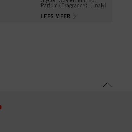
Glycol, Quaternium-80,
Parfum (Fragrance), Linalyl
Acetate, Lactic Acid,
Limonene, Tetramethyl
LEES MEER
Acetyloctahydronaphthale
nes, Citrus Limon (Lemon)
Peel Oil, Linalool, Citrus
Aurantium Peel Oil,
Geraniol, Pinene, Benzoic
Acid