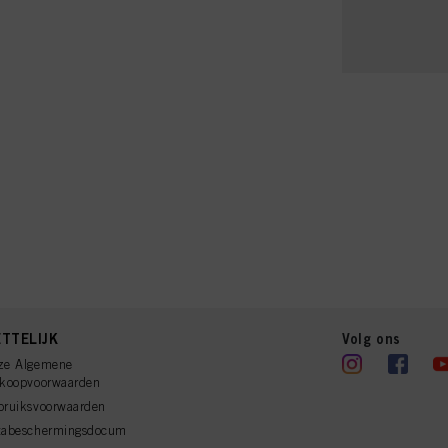
TTELIJK
Volg ons
ze Algemene
rkoopvoorwaarden
bruiksvoorwaarden
tabeschermingsdocum