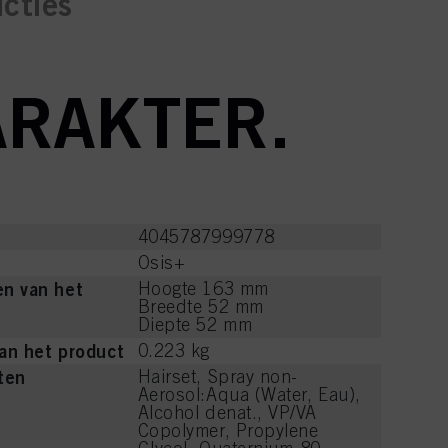
ucties
ARAKTER.
4045787999778
Osis+
n van het
Hoogte 163 mm
Breedte 52 mm
Diepte 52 mm
an het product
0.223 kg
ten
Hairset, Spray non-
Aerosol:Aqua (Water, Eau),
Alcohol denat., VP/VA
Copolymer, Propylene