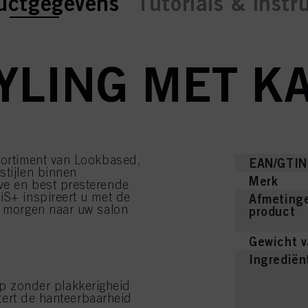
ent tab:
ent tab:
uctgegevens
Tutorials & instr
TYLING MET K
ssortiment van Lookbased,
EAN/GTIN
stijlen binnen
Merk
ve en best presterende
iS+ inspireert u met de
Afmetinge
n morgen naar uw salon
product
Gewicht v
Ingrediën
ip zonder plakkerigheid
tert de hanteerbaarheid