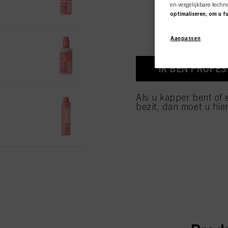
en vergelijkbare techn
optimaliseren, om u f
Wij zullen uw gebruik v
op basis daarvan uw aa
OSiS Upload 200ml
Aanpassen
individuele profielen 
gebruiken deze profiel
ID-nr. 3066443
u kunnen zijn (bijvoor
aan u of uw huishoude
IK BEN PROFE
U vindt meer informati
voettekst (sectie "Cook
Als u kapper bent of 
OSiS Volume Up 300ml
toekomst intrekken door
bezit, dan moet u hier
cookies die op deze we
ID-nr. 3070026
raadplegen door hieron
Als u op "Cookie-instel
toestaan voor een of m
van cookies en met de 
alleen cookies gebruikt