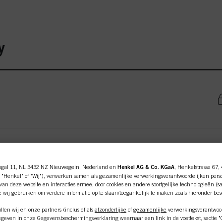
y
ugal 11, NL 3432 NZ Nieuwegein, Nederland en
Henkel AG & Co. KGaA
, Henkelstrasse 67,
 "Henkel" of "Wij"), verwerken samen als gezamenlijke verwerkingsverantwoordelijken pers
an deze website en interacties ermee, door cookies en andere soortgelijke technologieën (s
e wij gebruiken om verdere informatie op te slaan/toegankelijk te maken zoals hieronder be
len wij en onze partners (inclusief als
afzonderlijke
of
gezamenlijke
verwerkingsverantwoor
ine shop is exclusief voor prof
geven in onze Gegevensbeschermingsverklaring waarnaar een link in de voettekst, sectie "Co