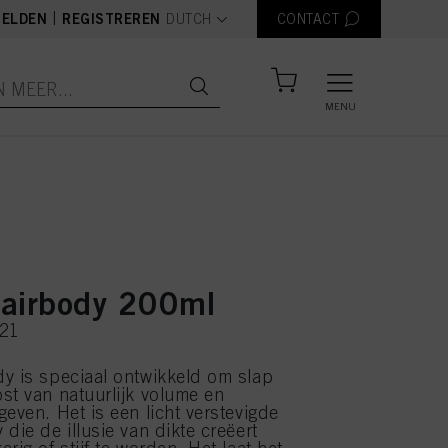
text.language
|
ELDEN
REGISTREREN
DUTCH
CONTACT
MENU
airbody 200ml
421
y is speciaal ontwikkeld om slap
st van natuurlijk volume en
geven. Het is een licht verstevigde
die de illusie van dikte creëert