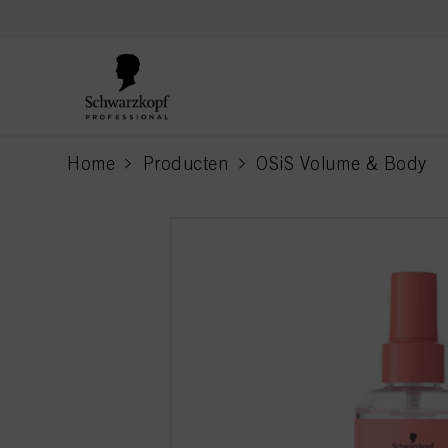
text.skipToContent
text.skipToNavigation
Home
Producten
OSiS Volume & Body
current page