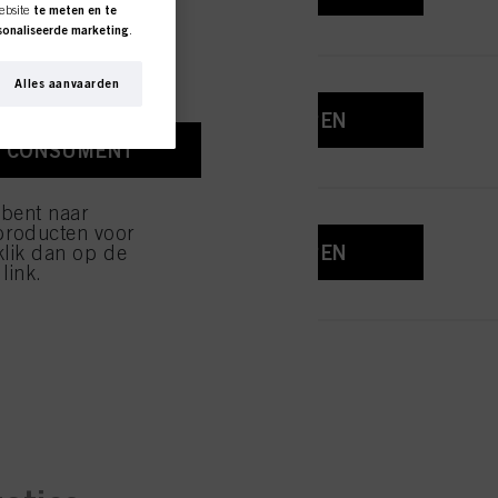
ebsite
te meten en te
rsonaliseerde marketing
.
r u werkt) analyseren en
entiteiten bijhouden en
Alles aanvaarden
s verkregen zijn. Wij
geven die interessant voor
REGISTEREN EN KOPEN
a via de apparaten die
N CONSUMENT
een link vindt in de
 tijde met werking voor de
 bent naar
r meer informatie over de
producten voor
e over elke cookie
REGISTEREN EN KOPEN
klik dan op de
link.
ik van cookies en deze
kkoord met het gebruik
ijzen" klikt, worden