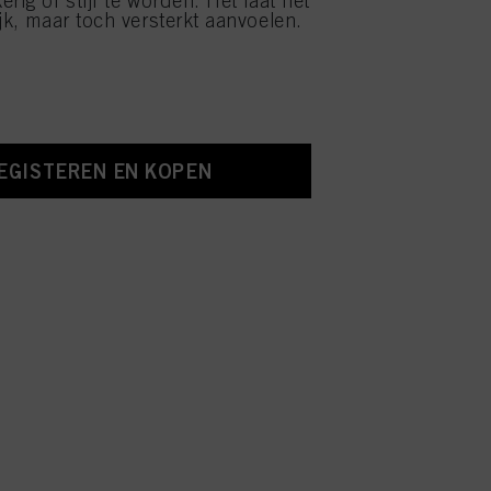
rig of stijf te worden. Het laat het
jk, maar toch versterkt aanvoelen.
EGISTEREN EN KOPEN