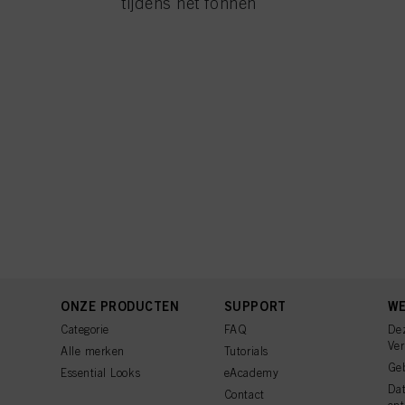
tijdens het föhnen
ONZE PRODUCTEN
SUPPORT
WE
Categorie
FAQ
De
Ve
Alle merken
Tutorials
Ge
Essential Looks
eAcademy
Da
Contact