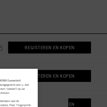
REGISTEREN EN KOPEN
REGISTEREN EN KOPEN
 40589 Duesseldorf,
oonsgegevens over u, met
amen "cookies") op uw
schreven.
delijken voor de
essionele
REGISTEREN EN KOPEN
okies, Pixel, Fingerprints