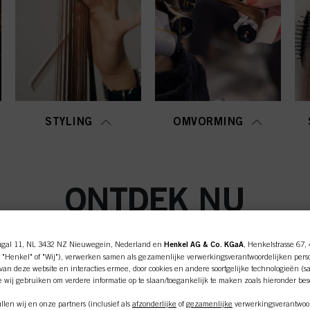
STYLING
OMVORMING
ONTDEK NU
ugal 11, NL 3432 NZ Nieuwegein, Nederland en
Henkel AG & Co. KGaA
, Henkelstrasse 67,
 "Henkel" of "Wij"), verwerken samen als gezamenlijke verwerkingsverantwoordelijken pers
an deze website en interacties ermee, door cookies en andere soortgelijke technologieën (s
e wij gebruiken om verdere informatie op te slaan/toegankelijk te maken zoals hieronder be
len wij en onze partners (inclusief als
afzonderlijke
of
gezamenlijke
verwerkingsverantwoor