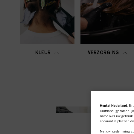
KLEUR
VERZORGING
Henkel Nederland
, Br
Duitsland (gezamenlijk
name over uw gebruik v
apparaat te plaatsen di
Met uw toestemming zul