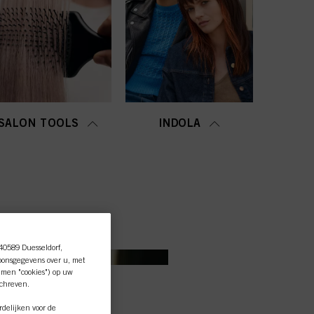
SALON TOOLS
INDOLA
 40589 Duesseldorf,
oonsgegevens over u, met
amen "cookies") op uw
schreven.
delijken voor de