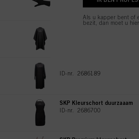
van cookies en met de 
alleen cookies gebruikt
Als u kapper bent of 
bezit, dan moet u hier
SKP Knipmantel duurzaam
ID-nr. 2772441
SKP Kimono duurzaam
ID-nr. 2686189
SKP Kleurschort duurzaaam
ID-nr. 2686700