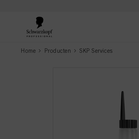
text.skipToContent
text.skipToNavigation
Home
Producten
SKP Services
current page