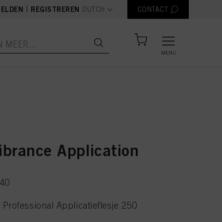
text.language
|
ELDEN
REGISTREREN
DUTCH
CONTACT
MENU
ibrance Application
740
Professional Applicatieflesje 250