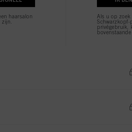
verwerking van uw persoonsgegevens voor alle hierboven vermelde doeleinden. Als u op "Afw
 die technisch noodzakelijk zijn om u deze website aan te kunnen bieden..
een haarsalon
Als u op zoek
 zijn.
Schwarzkopf-
privégebruik, 
bovenstaande 