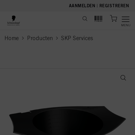
text.skipToContent
text.skipToNavigation
AANMELDEN
|
REGISTREREN
MENU
Home
Producten
SKP Services
current page