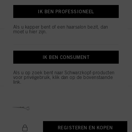
IK BEN PROFESSIONEEL
REGISTEREN EN KOPEN
Als u kapper bent of een haarsalon bezit, dan
moet u hier zijn.
Balayage Board L
ID-nr. 2853585
IK BEN CONSUMENT
REGISTEREN EN KOPEN
Als u op zoek bent naar Schwarzkopf-producten
voor privégebruik, klik dan op de bovenstaande
link.
JAGUAR EXPERT SCHAAR 5.5
ID-nr. 1544052
REGISTEREN EN KOPEN