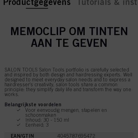
current tab:
current tab:
Productgegevens
Tutorials & inst
MEMOCLIP OM TINTEN
AAN TE GEVEN
SALON TOOLS Salon Tools portfolio is carefully selected
and inspired by both design and hairdressing experts. Well
designed to meet everyday salon needs and to express a
hairdresser’s creativity, salon tools share a common
principle: they simplify daily life and transform the way one
works.
Belangrijkste voordelen
Voor eenvoudig mengen, stapelen en
schoonmaken
Inhoud: 30 - 150 ml
Eenheid: 3
EAN/GTIN
4045787695472