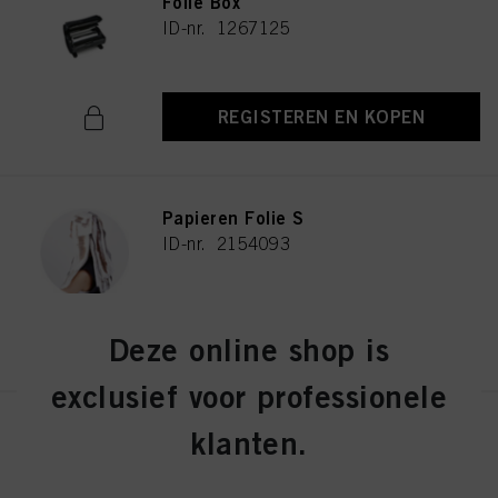
Folie Box
ID-nr. 1267125
REGISTEREN EN KOPEN
Papieren Folie S
ID-nr. 2154093
REGISTEREN EN KOPEN
Deze online shop is
exclusief voor professionele
Water Spray Fles
klanten.
ID-nr. 2686191