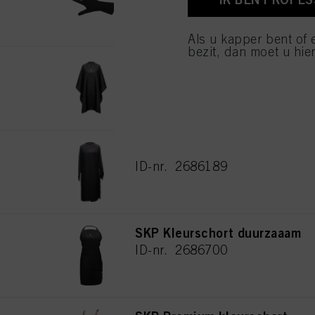
van cookies en met de 
alleen cookies gebruikt
Als u kapper bent of 
bezit, dan moet u hier
SKP Knipmantel duurzaam
ID-nr. 2772441
SKP Kimono duurzaam
ID-nr. 2686189
SKP Kleurschort duurzaaam
ID-nr. 2686700