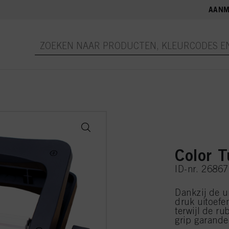
AANM
Color 
ID-nr. 2686
Dankzij de u
druk uitoefe
terwijl de ru
grip garande