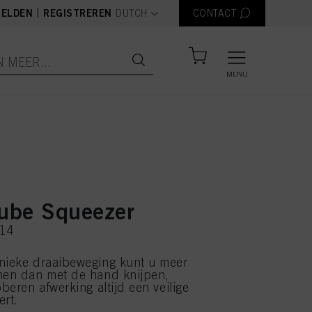
text.language
|
ELDEN
REGISTREREN
DUTCH
CONTACT
MENU
Tube Squeezer
714
nieke draaibeweging kunt u meer
nen dan met de hand knijpen,
bberen afwerking altijd een veilige
ert.