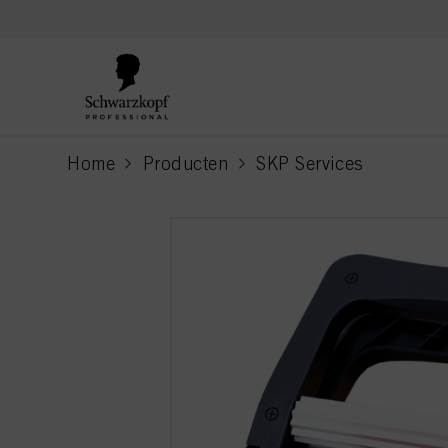
text.skipToContent
text.skipToNavigation
Home
Producten
SKP Services
current page