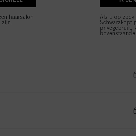
verwerking van uw persoonsgegevens voor alle hierboven vermelde doeleinden. Als u op "Afw
 die technisch noodzakelijk zijn om u deze website aan te kunnen bieden..
een haarsalon
Als u op zoek
 zijn.
Schwarzkopf-
privégebruik, 
bovenstaande 