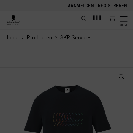
text.skipToContent
text.skipToNavigation
AANMELDEN
|
REGISTREREN
MENU
Home
Producten
SKP Services
current page