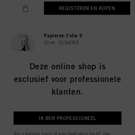
REGISTEREN EN KOPEN
Papieren Folie S
ID-nr. 2154093
Deze online shop is
REGISTEREN EN KOPEN
exclusief voor professionele
klanten.
Water Spray Fles
ID-nr. 2686191
IK BEN PROFESSIONEEL
REGISTEREN EN KOPEN
Als u kapper bent of een haarsalon bezit, dan