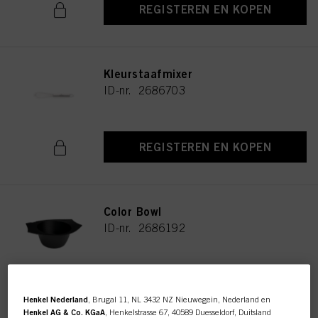
REGISTEREN EN KOPEN
Kleurstaafmixer
ID-nr. 2686703
REGISTEREN EN KOPEN
Color Bowl
ID-nr. 2686192
REGISTEREN EN KOPEN
Henkel Nederland
, Brugal 11, NL 3432 NZ Nieuwegein, Nederland en
Henkel AG & Co. KGaA
, Henkelstrasse 67, 40589 Duesseldorf, Duitsland