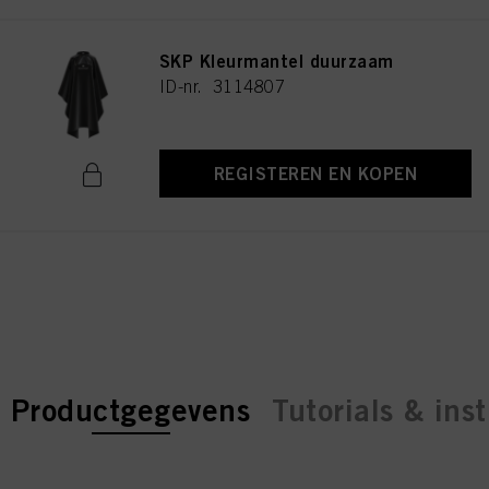
SKP Kleurmantel duurzaam
ID-nr. 3114807
REGISTEREN EN KOPEN
current tab:
current tab:
Productgegevens
Tutorials & inst