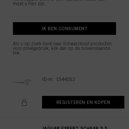
moet u hier zijn.
Balayage Board L
ID-nr. 2853585
IK BEN CONSUMENT
Als u op zoek bent naar Schwarzkopf-producten
REGISTEREN EN KOPEN
voor privégebruik, klik dan op de bovenstaande
link.
JAGUAR EXPERT SCHAAR 5.5
ID-nr. 1544052
REGISTEREN EN KOPEN
JAGUAR EXPERT SCHAAR 5.5