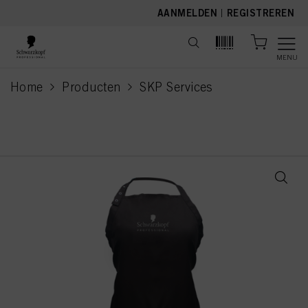
text.skipToContent
text.skipToNavigation
AANMELDEN
|
REGISTREREN
MENU
Home
Producten
SKP Services
current page