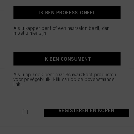
IK BEN PROFESSIONEEL
Balayage Board L
Als u kapper bent of een haarsalon bezit, dan
ID-nr. 2853585
moet u hier zijn.
REGISTEREN EN KOPEN
IK BEN CONSUMENT
Als u op zoek bent naar Schwarzkopf-producten
voor privégebruik, klik dan op de bovenstaande
JAGUAR EXPERT SCHAAR 5.5
link.
ID-nr. 1544052
REGISTEREN EN KOPEN