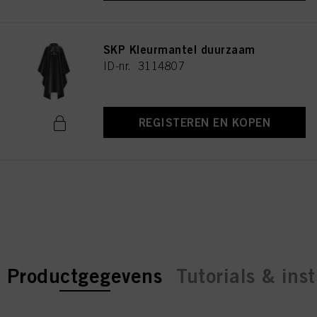
SKP Kleurmantel duurzaam
ID-nr. 3114807
REGISTEREN EN KOPEN
current tab:
current tab:
Productgegevens
Tutorials & inst