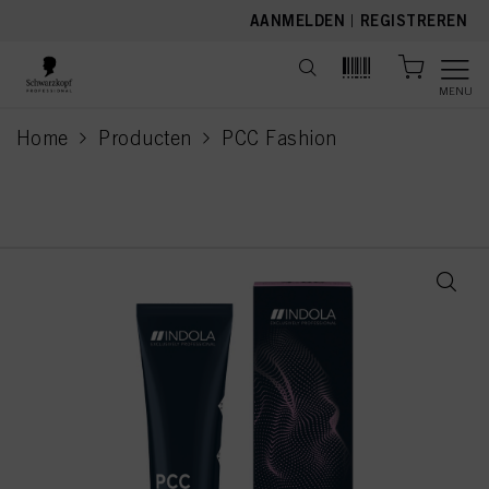
text.skipToContent
text.skipToNavigation
AANMELDEN
|
REGISTREREN
MENU
Home
Producten
PCC Fashion
current page