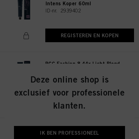
Intens Koper 60ml
ID-nr. 2939402
REGISTEREN EN KOPEN
PCC Fashion 8.44x Licht Blond
Extra Koper 60ml
ID-nr. 2939415
Deze online shop is
exclusief voor professionele
REGISTEREN EN KOPEN
klanten.
PCC Fashion 9.44 Extra Licht
IK BEN PROFESSIONEEL
Blond Intens Koper 60ml