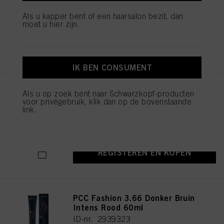
ID-nr. 2939451
Als u kapper bent of een haarsalon bezit, dan
moet u hier zijn.
REGISTEREN EN KOPEN
IK BEN CONSUMENT
PCC Fashion 5.56 Licht Bruin
Als u op zoek bent naar Schwarzkopf-producten
Mahonie Rood 60ml
voor privégebruik, klik dan op de bovenstaande
link.
ID-nr. 2939369
REGISTEREN EN KOPEN
PCC Fashion 3.66 Donker Bruin
Intens Rood 60ml
ID-nr. 2939323