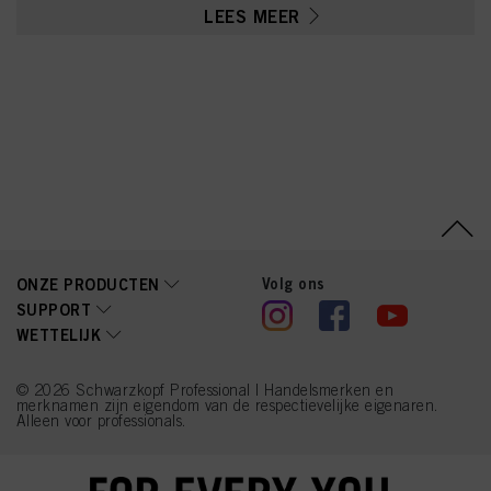
Sulfate, Tetrasodium
LEES MEER
EDTA, Parfum (Fragrance),
Ethanolamine, 2-
Methylresorcinol,
Glycerin, Serine, PEG-12
Dimethicone, 4-
Chlororesorcinol,
Resorcinol, Ascorbic
Acid, Sodium
Hydrosulfite, Carbomer,
m-Aminophenol,
Polyquaternium-2, Sodium
Sulfate, 2-Amino-3-
Hydroxypyridine,
Linoleamidopropyl PG-
Dimonium Chloride
Phosphate, Sodium
Volg ons
ONZE PRODUCTEN
Chloride, Propylene
SUPPORT
Glycol
WETTELIJK
© 2026 Schwarzkopf Professional | Handelsmerken en
merknamen zijn eigendom van de respectievelijke eigenaren.
Alleen voor professionals.