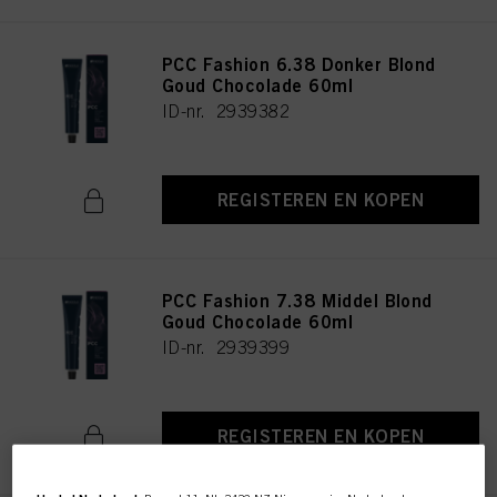
PCC Fashion 6.38 Donker Blond
Goud Chocolade 60ml
ID-nr. 2939382
REGISTEREN EN KOPEN
PCC Fashion 7.38 Middel Blond
Goud Chocolade 60ml
ID-nr. 2939399
REGISTEREN EN KOPEN