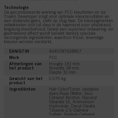
Technologie
De gecombineerde werking van PCC kleurtinten en de
Cream Developer zorgt voor optimale kleurresultaten en
een stralende glans, zelfs op stug haar. De kleurpigmenten
ontwikkelen zich tot diep in de haarvezel voor uitstekend,
langdurig kleurbehoud, terwijl een superieur ontwarring- en
gladmakend effect wordt bereikt dankzij speciale
verzorgende ingrediënten, waardoor frisse, levendige
kleuren worden versterkt.
EAN/GTIN
4045787928907
Merk
PCC
Afmetingen van
Hoogte 161 mm
het product
Breedte 38 mm
Diepte 32 mm
Gewicht van het
0.075 kg
product
Ingrediënten
Hair Color/Toner, oxidative
dyes:Aqua (Water, Eau),
Cetearyl Alcohol, Glyceryl
Stearate SE, Ammonium
Hydroxide, Decyl Oleate,
Toluene-2,5-Diamine
Sulfate, Sodium Cetearyl