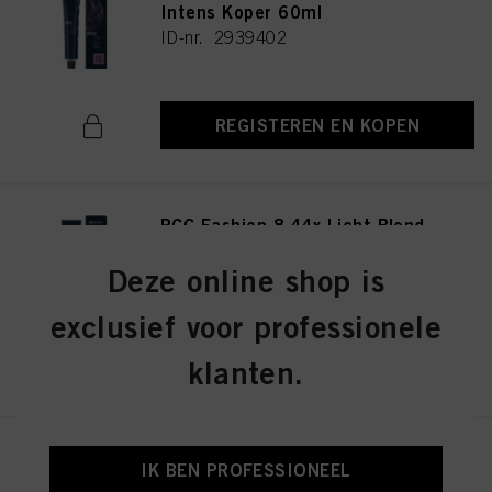
Intens Koper 60ml
ID-nr. 2939402
REGISTEREN EN KOPEN
PCC Fashion 8.44x Licht Blond
Extra Koper 60ml
ID-nr. 2939415
Deze online shop is
exclusief voor professionele
REGISTEREN EN KOPEN
klanten.
PCC Fashion 9.44 Extra Licht
IK BEN PROFESSIONEEL
Blond Intens Koper 60ml