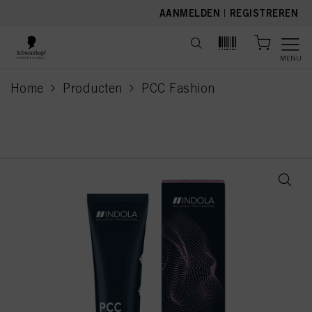
text.skipToContent
text.skipToNavigation
AANMELDEN
|
REGISTREREN
MENU
Home
Producten
PCC Fashion
current page