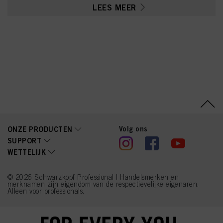
Sulfate, Tetrasodium
LEES MEER
EDTA, Parfum (Fragrance),
Resorcinol, Ethanolamine,
Glycerin, Serine, PEG-12
Dimethicone, Ascorbic
Acid, Sodium
Hydrosulfite, Carbomer,
m-Aminophenol,
Polyquaternium-2, 2-
Methylresorcinol, Sodium
Sulfate, 2-Amino-3-
Hydroxypyridine,
Linoleamidopropyl PG-
Dimonium Chloride
Phosphate, Sodium
Chloride, Propylene
Glycol
Volg ons
ONZE PRODUCTEN
SUPPORT
WETTELIJK
© 2026 Schwarzkopf Professional | Handelsmerken en
merknamen zijn eigendom van de respectievelijke eigenaren.
Alleen voor professionals.