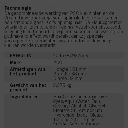
Technologie
De gecombineerde werking van PCC kleurtinten en de
Cream Developer zorgt voor optimale kleurresultaten en
een stralende glans, zelfs op stug haar. De kleurpigmenten
ontwikkelen zich tot diep in de haarvezel voor uitstekend,
langdurig kleurbehoud, terwijl een superieur ontwarring- en
gladmakend effect wordt bereikt dankzij speciale
verzorgende ingrediënten, waardoor frisse, levendige
kleuren worden versterkt.
EAN/GTIN
4045787927559
Merk
PCC
Afmetingen van
Hoogte 161 mm
het product
Breedte 38 mm
Diepte 32 mm
Gewicht van het
0.075 kg
product
Ingrediënten
Hair Color/Toner, oxidative
dyes:Aqua (Water, Eau),
Cetearyl Alcohol, Glyceryl
Stearate SE, Ammonium
Hydroxide, Decyl Oleate,
Toluene-2,5-Diamine
Sulfate, Sodium Cetearyl