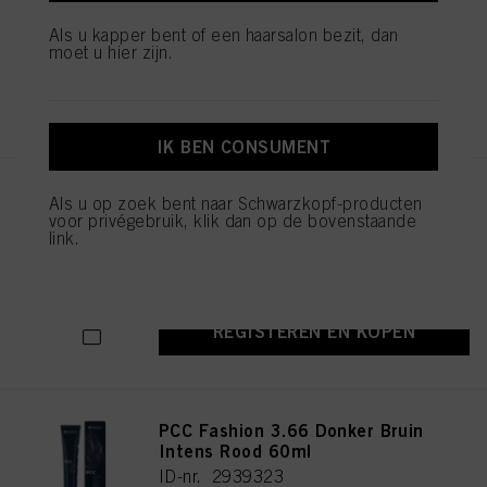
ID-nr. 2939451
Als u kapper bent of een haarsalon bezit, dan
moet u hier zijn.
REGISTEREN EN KOPEN
IK BEN CONSUMENT
PCC Fashion 5.56 Licht Bruin
Als u op zoek bent naar Schwarzkopf-producten
Mahonie Rood 60ml
voor privégebruik, klik dan op de bovenstaande
link.
ID-nr. 2939369
REGISTEREN EN KOPEN
PCC Fashion 3.66 Donker Bruin
Intens Rood 60ml
ID-nr. 2939323