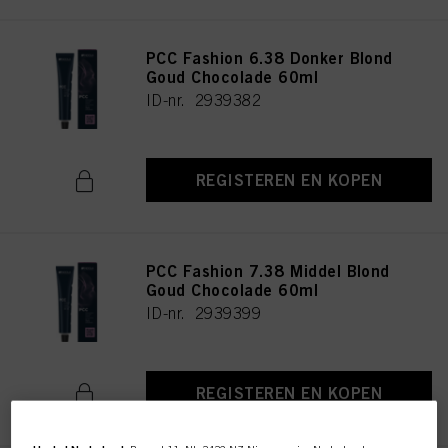
PCC Fashion 6.38 Donker Blond
Goud Chocolade 60ml
ID-nr. 2939382
REGISTEREN EN KOPEN
PCC Fashion 7.38 Middel Blond
Goud Chocolade 60ml
ID-nr. 2939399
REGISTEREN EN KOPEN