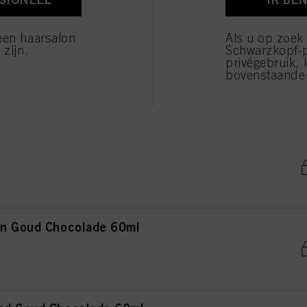
verwerking van uw persoonsgegevens voor alle hierboven vermelde doeleinden. Als u op "Afw
 die technisch noodzakelijk zijn om u deze website aan te kunnen bieden..
een haarsalon
Als u op zoek
 zijn.
Schwarzkopf-
privégebruik, 
ond Goud Mahonie 60ml
bovenstaande 
in Goud Chocolade 60ml
in Goud Chocolade 60ml