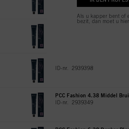
van cookies en met de 
alleen cookies gebruikt
Als u kapper bent of 
bezit, dan moet u hier
PCC Fashion 6.35 Donker Bl
ID-nr. 2939381
PCC Fashion 7.35 Middel Bru
ID-nr. 2939398
PCC Fashion 4.38 Middel Bru
ID-nr. 2939349