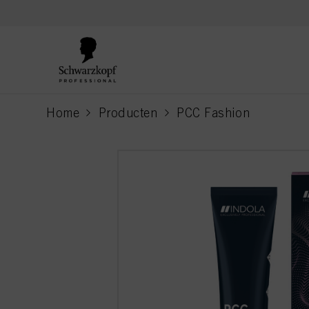
text.skipToContent
text.skipToNavigation
Home
Producten
PCC Fashion
current page