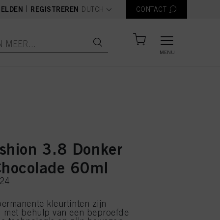
text.language
|
ELDEN
REGISTREREN
DUTCH
CONTACT
MENU
shion 3.8 Donker
Chocolade 60ml
324
ermanente kleurtinten zijn
d met behulp van een beproefde