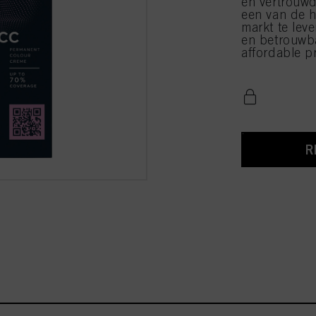
en vertrouwd
een van de h
markt te leve
en betrouwba
affordable pr
R