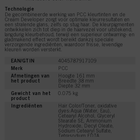
Technologie
De gecombineerde werking van PCC kleurtinten en de
Cream Developer zorgt voor optimale kleurresultaten en
een stralende glans, zelfs op stug haar. De kleurpigmenten
ontwikkelen zich tot diep in de haarvezel voor uitstekend,
langdurig kleurbehoud, terwijl een superieur ontwarring- en
gladmakend effect wordt bereikt dankzij speciale
verzorgende ingrediënten, waardoor frisse, levendige
kleuren worden versterkt.
EAN/GTIN
4045787917109
Merk
PCC
Afmetingen van
Hoogte 161 mm
het product
Breedte 38 mm
Diepte 32 mm
Gewicht van het
0.075 kg
product
Ingrediënten
Hair Color/Toner, oxidative
dyes:Aqua (Water, Eau),
Cetearyl Alcohol, Glyceryl
Stearate SE, Ammonium
Hydroxide, Decyl Oleate,
Sodium Cetearyl Sulfate,
Tetrasodium EDTA,