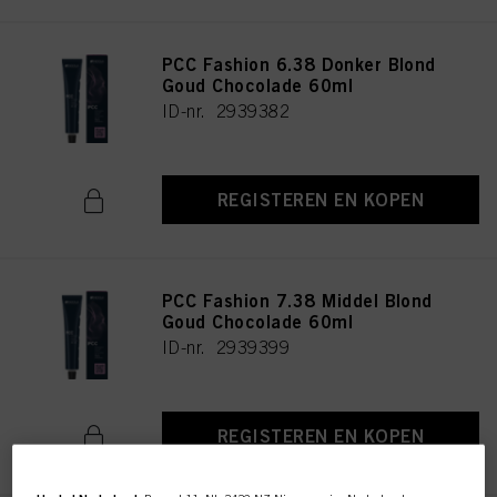
PCC Fashion 6.38 Donker Blond
Goud Chocolade 60ml
ID-nr. 2939382
REGISTEREN EN KOPEN
PCC Fashion 7.38 Middel Blond
Goud Chocolade 60ml
ID-nr. 2939399
REGISTEREN EN KOPEN