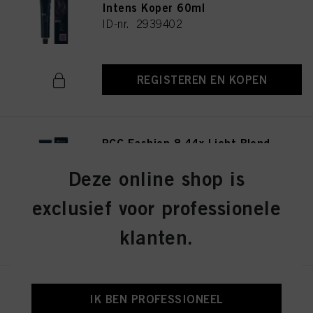
Intens Koper 60ml
ID-nr. 2939402
REGISTEREN EN KOPEN
PCC Fashion 8.44x Licht Blond
Extra Koper 60ml
ID-nr. 2939415
Deze online shop is
exclusief voor professionele
REGISTEREN EN KOPEN
klanten.
PCC Fashion 9.44 Extra Licht
IK BEN PROFESSIONEEL
Blond Intens Koper 60ml