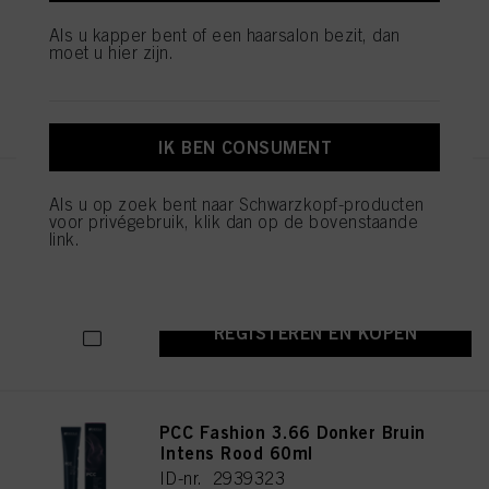
ID-nr. 2939451
Als u kapper bent of een haarsalon bezit, dan
moet u hier zijn.
REGISTEREN EN KOPEN
IK BEN CONSUMENT
PCC Fashion 5.56 Licht Bruin
Als u op zoek bent naar Schwarzkopf-producten
Mahonie Rood 60ml
voor privégebruik, klik dan op de bovenstaande
link.
ID-nr. 2939369
REGISTEREN EN KOPEN
PCC Fashion 3.66 Donker Bruin
Intens Rood 60ml
ID-nr. 2939323