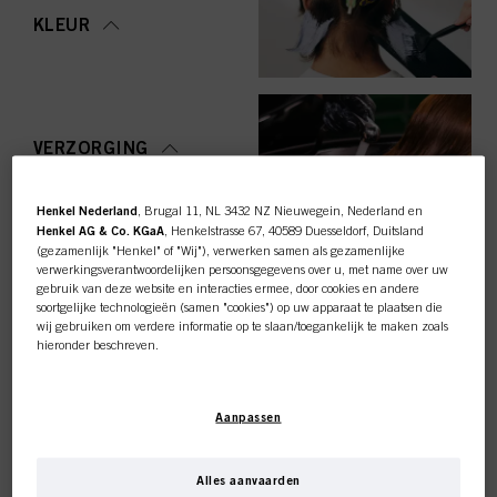
KLEUR
VERZORGING
Henkel Nederland
, Brugal 11, NL 3432 NZ Nieuwegein, Nederland en
Henkel AG & Co. KGaA
, Henkelstrasse 67, 40589 Duesseldorf, Duitsland
(gezamenlijk "Henkel" of "Wij"), verwerken samen als gezamenlijke
STYLING
verwerkingsverantwoordelijken persoonsgegevens over u, met name over uw
gebruik van deze website en interacties ermee, door cookies en andere
soortgelijke technologieën (samen "cookies") op uw apparaat te plaatsen die
wij gebruiken om verdere informatie op te slaan/toegankelijk te maken zoals
hieronder beschreven.
Met uw toestemming zullen wij en onze partners (inclusief als
afzonderlijke
of
OMVORMING
gezamenlijke
verwerkingsverantwoordelijken voor de verwerking zoals
Deze online shop is
Aanpassen
aangegeven in onze Gegevensbeschermingsverklaring waarnaar een link in
de voettekst, sectie "Cookies, Pixel, Fingerprints en vergelijkbare
exclusief voor professionele
technologieën", ook cookies gebruiken en gegevens over u verwerken om de
prestaties van deze website
te meten en te optimaliseren, om u
Alles aanvaarden
functionaliteiten te bieden die uw gebruik van deze website verbeteren