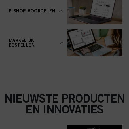
aanvaarden" te klikken, gaat u akkoord met het gebruik van cookies en met
de verwerking van uw persoonsgegevens voor alle hierboven vermelde
E-SHOP VOORDELEN
doeleinden. Als u op "Afwijzen" klikt, worden alleen cookies gebruikt die
technisch noodzakelijk zijn om u deze website aan te kunnen bieden..
MAKKELIJK
BESTELLEN
NIEUWSTE PRODUCTEN
EN INNOVATIES