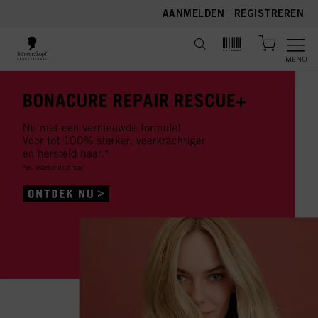
text.skipToContent
text.skipToNavigation
AANMELDEN
|
REGISTREREN
MENU