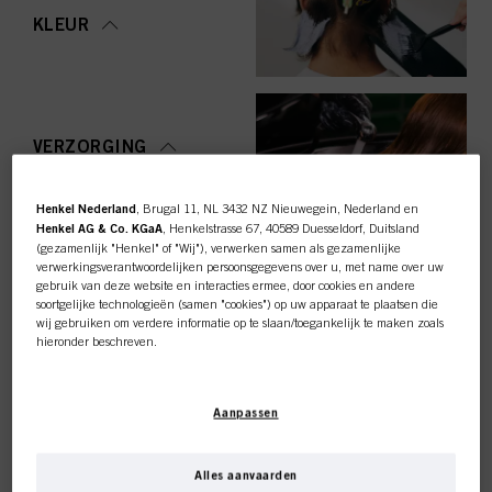
KLEUR
VERZORGING
Henkel Nederland
, Brugal 11, NL 3432 NZ Nieuwegein, Nederland en
Henkel AG & Co. KGaA
, Henkelstrasse 67, 40589 Duesseldorf, Duitsland
(gezamenlijk "Henkel" of "Wij"), verwerken samen als gezamenlijke
STYLING
verwerkingsverantwoordelijken persoonsgegevens over u, met name over uw
gebruik van deze website en interacties ermee, door cookies en andere
soortgelijke technologieën (samen "cookies") op uw apparaat te plaatsen die
wij gebruiken om verdere informatie op te slaan/toegankelijk te maken zoals
hieronder beschreven.
Met uw toestemming zullen wij en onze partners (inclusief als
afzonderlijke
of
OMVORMING
gezamenlijke
verwerkingsverantwoordelijken voor de verwerking zoals
Deze online shop is
Aanpassen
aangegeven in onze Gegevensbeschermingsverklaring waarnaar een link in
de voettekst, sectie "Cookies, Pixel, Fingerprints en vergelijkbare
exclusief voor professionele
technologieën", ook cookies gebruiken en gegevens over u verwerken om de
prestaties van deze website
te meten en te optimaliseren, om u
Alles aanvaarden
functionaliteiten te bieden die uw gebruik van deze website verbeteren