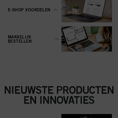
aanvaarden" te klikken, gaat u akkoord met het gebruik van cookies en met
de verwerking van uw persoonsgegevens voor alle hierboven vermelde
E-SHOP VOORDELEN
doeleinden. Als u op "Afwijzen" klikt, worden alleen cookies gebruikt die
technisch noodzakelijk zijn om u deze website aan te kunnen bieden..
MAKKELIJK
BESTELLEN
NIEUWSTE PRODUCTEN
EN INNOVATIES