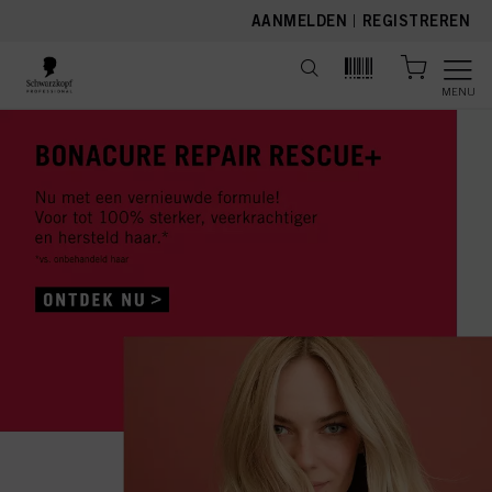
text.skipToContent
text.skipToNavigation
AANMELDEN
|
REGISTREREN
MENU