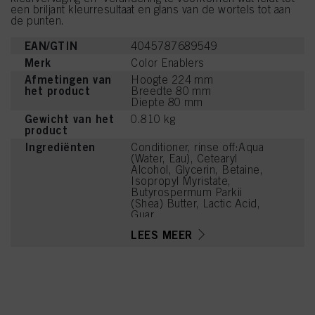
een briljant kleurresultaat en glans van de wortels tot aan
de punten.
EAN/GTIN
4045787689549
Merk
Color Enablers
Afmetingen van
Hoogte 224 mm
het product
Breedte 80 mm
Diepte 80 mm
Gewicht van het
0.810 kg
product
Ingrediënten
Conditioner, rinse off:Aqua
(Water, Eau), Cetearyl
Alcohol, Glycerin, Betaine,
Isopropyl Myristate,
Butyrospermum Parkii
(Shea) Butter, Lactic Acid,
Guar
Hydroxypropyltrimonium
LEES MEER
Chloride, PPG-3 Benzyl
Ether Myristate, Laureth-4,
Phenoxyethanol,
Behenamidopropyl
Dimethylamine, Parfum
(Fragrance),
Distearoylethyl