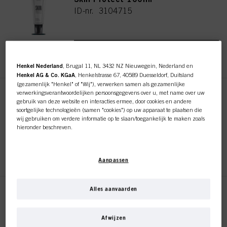
ID-nr. 3104715
REGISTEREN EN KOPEN
Henkel Nederland
, Brugal 11, NL 3432 NZ Nieuwegein, Nederland en
Henkel AG & Co. KGaA
, Henkelstrasse 67, 40589 Duesseldorf, Duitsland
(gezamenlijk "Henkel" of "Wij"), verwerken samen als gezamenlijke
verwerkingsverantwoordelijken persoonsgegevens over u, met name over uw
Stain Remover 250ml
gebruik van deze website en interacties ermee, door cookies en andere
ID-nr. 3050809
soortgelijke technologieën (samen "cookies") op uw apparaat te plaatsen die
wij gebruiken om verdere informatie op te slaan/toegankelijk te maken zoals
hieronder beschreven.
Met uw toestemming zullen wij en onze partners (inclusief als
afzonderlijke
of
REGISTEREN EN KOPEN
gezamenlijke
verwerkingsverantwoordelijken voor de verwerking zoals
Aanpassen
aangegeven in onze Gegevensbeschermingsverklaring waarnaar een link in
de voettekst, sectie "Cookies, Pixel, Fingerprints en vergelijkbare
technologieën", ook cookies gebruiken en gegevens over u verwerken om de
prestaties van deze website
te meten en te optimaliseren, om u
Alles aanvaarden
Scalp Protect 150ml
functionaliteiten te bieden die uw gebruik van deze website verbeteren
Deze online shop is
en/of voor gepersonaliseerde marketing
. Wij zullen uw gebruik van deze
ID-nr. 3104712
website en uw commerciële interacties met ons (respectievelijk het bedrijf
Afwijzen
waarvoor u werkt) analyseren en op basis daarvan uw aankopen van onze