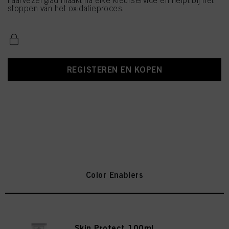
haarvezel glad maakt na elke kleurservice en helpt bij het
stoppen van het oxidatieproces.
REGISTEREN EN KOPEN
Color Enablers
Skin Protect 100ml