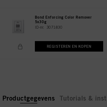
technisch noodzakelijk zijn om u deze website aan te kunnen bieden..
Bond Enforcing Color Remover
5x30g
ID-nr. 3071830
REGISTEREN EN KOPEN
current tab:
current tab:
Productgegevens
Tutorials & inst