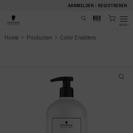
text.skipToContent
text.skipToNavigation
AANMELDEN
|
REGISTREREN
MENU
Home
Producten
Color Enablers
current page