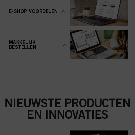
aanvaarden" te klikken, gaat u akkoord met het gebruik van cookies en met
de verwerking van uw persoonsgegevens voor alle hierboven vermelde
E-SHOP VOORDELEN
doeleinden. Als u op "Afwijzen" klikt, worden alleen cookies gebruikt die
technisch noodzakelijk zijn om u deze website aan te kunnen bieden..
MAKKELIJK
BESTELLEN
NIEUWSTE PRODUCTEN
EN INNOVATIES