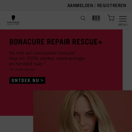
text.skipToContent
text.skipToNavigation
AANMELDEN
|
REGISTREREN
MENU