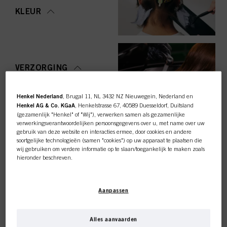
KLEUR
VERZORGING
Henkel Nederland
, Brugal 11, NL 3432 NZ Nieuwegein, Nederland en
Henkel AG & Co. KGaA
, Henkelstrasse 67, 40589 Duesseldorf, Duitsland
(gezamenlijk "Henkel" of "Wij"), verwerken samen als gezamenlijke
STYLING
verwerkingsverantwoordelijken persoonsgegevens over u, met name over uw
gebruik van deze website en interacties ermee, door cookies en andere
soortgelijke technologieën (samen "cookies") op uw apparaat te plaatsen die
wij gebruiken om verdere informatie op te slaan/toegankelijk te maken zoals
hieronder beschreven.
Met uw toestemming zullen wij en onze partners (inclusief als
afzonderlijke
of
OMVORMING
gezamenlijke
verwerkingsverantwoordelijken voor de verwerking zoals
Deze online shop is
Aanpassen
aangegeven in onze Gegevensbeschermingsverklaring waarnaar een link in
de voettekst, sectie "Cookies, Pixel, Fingerprints en vergelijkbare
exclusief voor professionele
technologieën", ook cookies gebruiken en gegevens over u verwerken om de
prestaties van deze website
te meten en te optimaliseren, om u
Alles aanvaarden
functionaliteiten te bieden die uw gebruik van deze website verbeteren