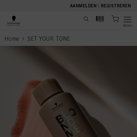
text.skipToContent
text.skipToNavigation
AANMELDEN
|
REGISTREREN
MENU
Home
SET YOUR TONE
current page