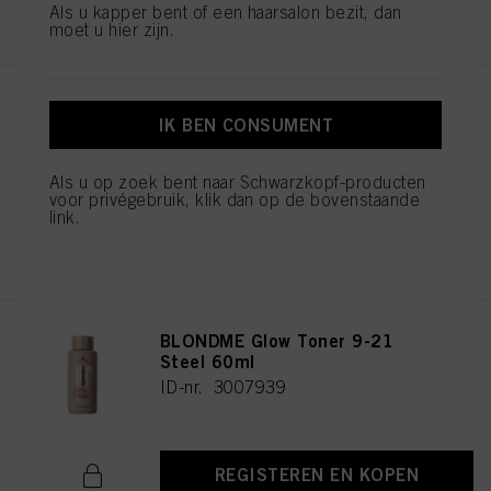
REGISTEREN EN KOPEN
Als u kapper bent of een haarsalon bezit, dan
moet u hier zijn.
BLONDME Glow Toner 9-19
IK BEN CONSUMENT
Ice-Irisé 60ml
ID-nr. 3007935
Als u op zoek bent naar Schwarzkopf-producten
voor privégebruik, klik dan op de bovenstaande
link.
REGISTEREN EN KOPEN
BLONDME Glow Toner 9-21
Steel 60ml
ID-nr. 3007939
REGISTEREN EN KOPEN