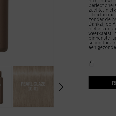
haar, ontwor
perfectioner
zachte, niet-
blondnuances
zonder de ha
Dankzij de A
niet alleen 
weerkaatst, 
binnenste la
secundaire r
een gezonde 
R