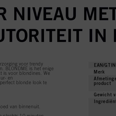
R NIVEAU ME
UTORITEIT IN
rzorging voor trendy
EAN/GTIN
oren. BLONDME is het enige
Merk
t is voor blondines. We
ur- en
Afmetinge
erfect blonde look te
product
Gewicht v
Ingrediën
loed van binnenuit.
n slechts 10 minuten.