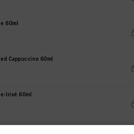
ce 60ml
ced Cappuccino 60ml
e-Irisé 60ml
teel 60ml