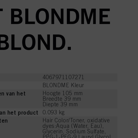
T BLONDME
 BLOND.
4067971107271
BLONDME Kleur
n van het
Hoogte 105 mm
Breedte 39 mm
Diepte 39 mm
an het product
0.093 kg
ten
Hair Color/Toner, oxidative
dyes:Aqua (Water, Eau),
Glycerin, Sodium Sulfate,
PPG-1-PEG-9 Lauryl Glycol