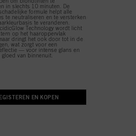
pen om blondtinten te
en in slechts 10 minuten. De
schadelijke formule helpt alle
 te neutraliseren en te versterken
arkleurbasis te veranderen.
cidicGlow Technology wordt licht
extern op het haaroppervlak
maar dringt het ook door tot in de
gen, wat zorgt voor een
eflectie — voor intense glans en
gloed van binnenuit.
EGISTEREN EN KOPEN