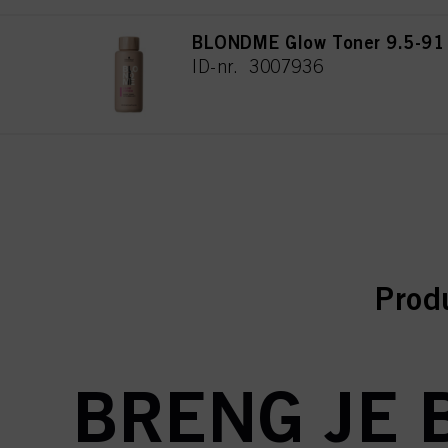
BLONDME Glow Toner 9.5-91
ID-nr. 3007936
curr
curr
Prod
BRENG JE 