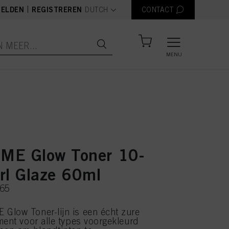
text.language
|
ELDEN
REGISTREREN
DUTCH
CONTACT
MENU
ME Glow Toner 10-
rl Glaze 60ml
765
Glow Toner-lijn is een écht zure
ment voor alle types voorgekleurd