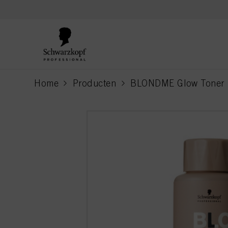
text.skipToContent
text.skipToNavigation
Home
Producten
BLONDME Glow Toner
current page