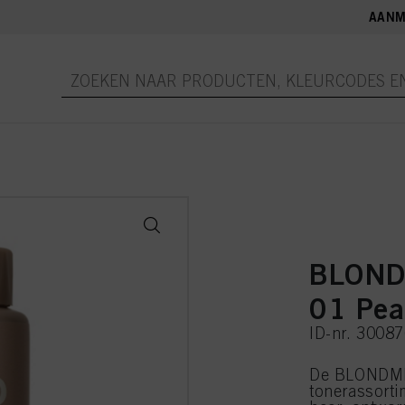
AANM
BLOND
01 Pea
ID-nr. 3008
De BLONDME 
tonerassorti