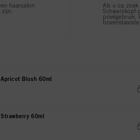
rosty Gold 60ml
een haarsalon
Als u op zoek
 zijn.
Schwarzkopf-
privégebruik, 
bovenstaande 
ft Gold 60ml
Apricot Blush 60ml
Strawberry 60ml