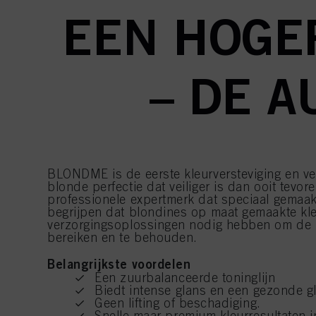
EEN HOGE
– DE A
BLONDME is de eerste kleurversteviging en ve
blonde perfectie dat veiliger is dan ooit tev
professionele expertmerk dat speciaal gemaak
begrijpen dat blondines op maat gemaakte kle
verzorgingsoplossingen nodig hebben om de p
bereiken en te behouden.
Belangrijkste voordelen
Een zuurbalanceerde toninglijn
Biedt intense glans en een gezonde g
Geen lifting of beschadiging.
Snelle maar premium kleurresultaten i