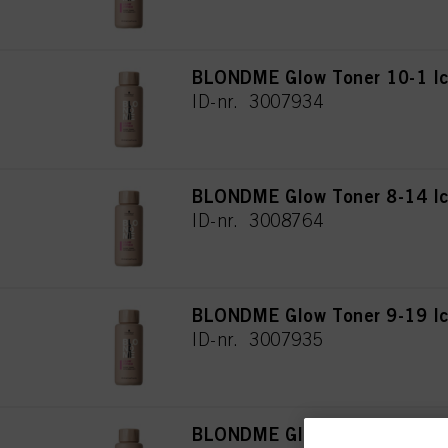
BLONDME Glow Toner 10-1 I
ID-nr. 3007934
BLONDME Glow Toner 8-14 I
ID-nr. 3008764
BLONDME Glow Toner 9-19 Ic
ID-nr. 3007935
BLONDME Glow Toner 9-21 S