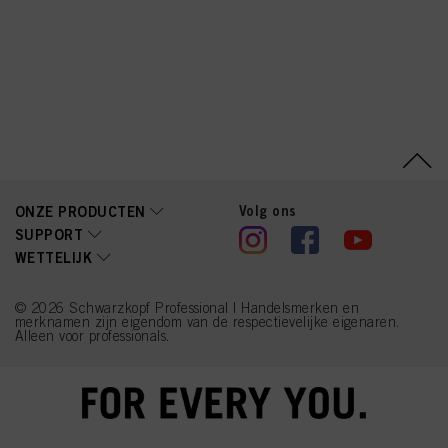
Coco-Glucoside, Sodium
Sulfite, Parfum
(Fragrance),
Caprylyl/Capryl Glucoside,
Disodium Phosphate,
Glycine, Arginine, Lysine
HCl, Succinic Acid,
Trisodium
Ethylenediamine
Disuccinate, Tetramethyl
Acetyloctahydronaphthale
nes, Geraniol, Toluene-
2,5-Diamine Sulfate,
Sodium Hyaluronate, 2-
Volg ons
ONZE PRODUCTEN
Methylresorcinol, 2,4-
SUPPORT
Diaminophenoxyethanol
WETTELIJK
HCl, 5-Amino-6-Chloro-o-
Cresol
© 2026 Schwarzkopf Professional | Handelsmerken en
merknamen zijn eigendom van de respectievelijke eigenaren.
Alleen voor professionals.