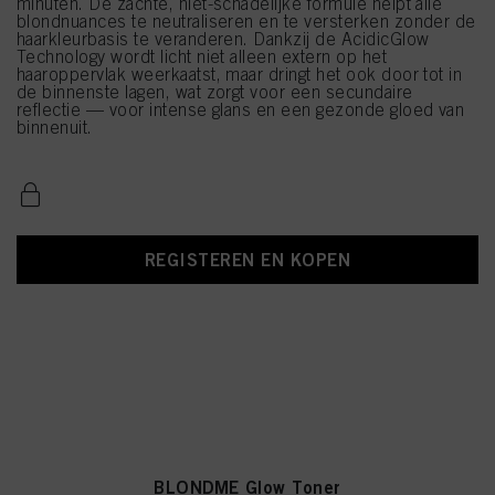
minuten. De zachte, niet-schadelijke formule helpt alle
blondnuances te neutraliseren en te versterken zonder de
haarkleurbasis te veranderen. Dankzij de AcidicGlow
Technology wordt licht niet alleen extern op het
haaroppervlak weerkaatst, maar dringt het ook door tot in
de binnenste lagen, wat zorgt voor een secundaire
reflectie — voor intense glans en een gezonde gloed van
binnenuit.
REGISTEREN EN KOPEN
BLONDME Glow Toner