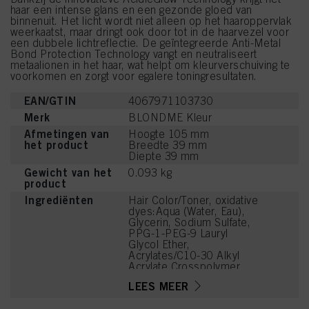
haar een intense glans en een gezonde gloed van
binnenuit. Het licht wordt niet alleen op het haaroppervlak
weerkaatst, maar dringt ook door tot in de haarvezel voor
een dubbele lichtreflectie. De geïntegreerde Anti-Metal
Bond Protection Technology vangt en neutraliseert
metaalionen in het haar, wat helpt om kleurverschuiving te
voorkomen en zorgt voor egalere toningresultaten.
EAN/GTIN
4067971103730
Merk
BLONDME Kleur
Afmetingen van
Hoogte 105 mm
het product
Breedte 39 mm
Diepte 39 mm
Gewicht van het
0.093 kg
product
Ingrediënten
Hair Color/Toner, oxidative
dyes:Aqua (Water, Eau),
Glycerin, Sodium Sulfate,
PPG-1-PEG-9 Lauryl
Glycol Ether,
Acrylates/C10-30 Alkyl
Acrylate Crosspolymer,
PEG-12 Dimethicone,
LEES MEER
Phenoxyethanol,
Potassium Hydroxide,