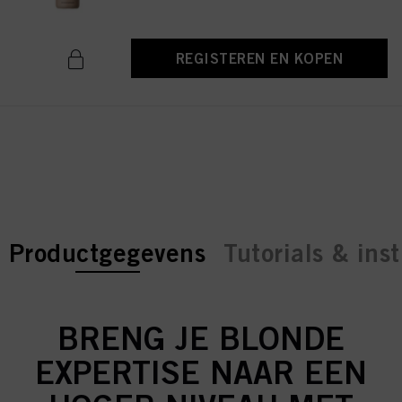
REGISTEREN EN KOPEN
current tab:
current tab:
Productgegevens
Tutorials & inst
BRENG JE BLONDE
EXPERTISE NAAR EEN