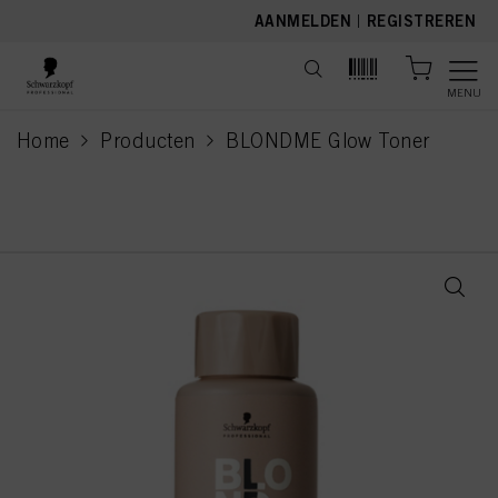
text.skipToContent
text.skipToNavigation
AANMELDEN
|
REGISTREREN
MENU
Home
Producten
BLONDME Glow Toner
current page