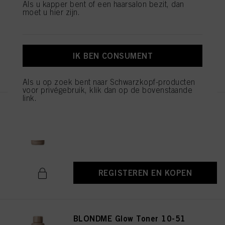
de verwerking van uw persoonsgegevens voor alle hierboven vermelde
Als u kapper bent of een haarsalon bezit, dan
BLONDME Glow Toner 8-46
doeleinden. Als u op "Afwijzen" klikt, worden alleen cookies gebruikt die
moet u hier zijn.
Hazelnut 60ml
technisch noodzakelijk zijn om u deze website aan te kunnen bieden..
ID-nr. 3007932
IK BEN CONSUMENT
REGISTEREN EN KOPEN
Als u op zoek bent naar Schwarzkopf-producten
voor privégebruik, klik dan op de bovenstaande
link.
BLONDME Glow Toner 9-49
Biscuit 60ml
ID-nr. 3007931
REGISTEREN EN KOPEN
BLONDME Glow Toner 10-51