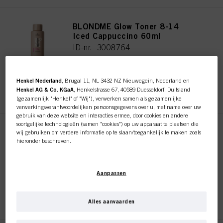
BLONDME Glow Toner 8-14
Iced Cappuccino 60ml
ID-nr. 3008764
Henkel Nederland
, Brugal 11, NL 3432 NZ Nieuwegein, Nederland en
REGISTEREN EN KOPEN
Henkel AG & Co. KGaA
, Henkelstrasse 67, 40589 Duesseldorf, Duitsland
(gezamenlijk "Henkel" of "Wij"), verwerken samen als gezamenlijke
verwerkingsverantwoordelijken persoonsgegevens over u, met name over uw
gebruik van deze website en interacties ermee, door cookies en andere
soortgelijke technologieën (samen "cookies") op uw apparaat te plaatsen die
BLONDME Glow Toner 9-19
wij gebruiken om verdere informatie op te slaan/toegankelijk te maken zoals
Ice-Irisé 60ml
hieronder beschreven.
ID-nr. 3007935
Met uw toestemming zullen wij en onze partners (inclusief als
afzonderlijke
of
gezamenlijke
verwerkingsverantwoordelijken voor de verwerking zoals
Aanpassen
aangegeven in onze Gegevensbeschermingsverklaring waarnaar een link in
de voettekst, sectie "Cookies, Pixel, Fingerprints en vergelijkbare
technologieën", ook cookies gebruiken en gegevens over u verwerken om de
REGISTEREN EN KOPEN
prestaties van deze website
te meten en te optimaliseren, om u
Alles aanvaarden
functionaliteiten te bieden die uw gebruik van deze website verbeteren
en/of voor gepersonaliseerde marketing
. Wij zullen uw gebruik van deze