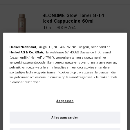
BLONDME Glow Toner 8-14
Iced Cappuccino 60ml
ID-nr. 3008764
Henkel Nederland
, Brugal 11, NL 3432 NZ Nieuwegein, Nederland en
REGISTEREN EN KOPEN
Henkel AG & Co. KGaA
, Henkelstrasse 67, 40589 Duesseldorf, Duitsland
(gezamenlijk "Henkel" of "Wij"), verwerken samen als gezamenlijke
verwerkingsverantwoordelijken persoonsgegevens over u, met name over uw
gebruik van deze website en interacties ermee, door cookies en andere
soortgelijke technologieën (samen "cookies") op uw apparaat te plaatsen die
BLONDME Glow Toner 9-19
wij gebruiken om verdere informatie op te slaan/toegankelijk te maken zoals
Ice-Irisé 60ml
hieronder beschreven.
ID-nr. 3007935
Met uw toestemming zullen wij en onze partners (inclusief als
afzonderlijke
of
gezamenlijke
verwerkingsverantwoordelijken voor de verwerking zoals
Aanpassen
aangegeven in onze Gegevensbeschermingsverklaring waarnaar een link in
de voettekst, sectie "Cookies, Pixel, Fingerprints en vergelijkbare
technologieën", ook cookies gebruiken en gegevens over u verwerken om de
REGISTEREN EN KOPEN
prestaties van deze website
te meten en te optimaliseren, om u
Alles aanvaarden
functionaliteiten te bieden die uw gebruik van deze website verbeteren
en/of voor gepersonaliseerde marketing
. Wij zullen uw gebruik van deze