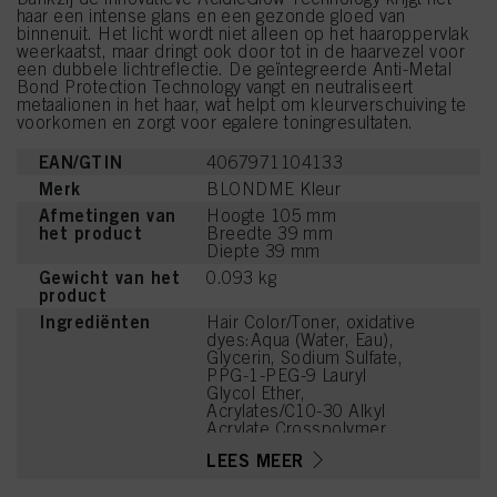
haar een intense glans en een gezonde gloed van
binnenuit. Het licht wordt niet alleen op het haaroppervlak
weerkaatst, maar dringt ook door tot in de haarvezel voor
een dubbele lichtreflectie. De geïntegreerde Anti-Metal
Bond Protection Technology vangt en neutraliseert
metaalionen in het haar, wat helpt om kleurverschuiving te
voorkomen en zorgt voor egalere toningresultaten.
EAN/GTIN
4067971104133
Merk
BLONDME Kleur
Afmetingen van
Hoogte 105 mm
het product
Breedte 39 mm
Diepte 39 mm
Gewicht van het
0.093 kg
product
Ingrediënten
Hair Color/Toner, oxidative
dyes:Aqua (Water, Eau),
Glycerin, Sodium Sulfate,
PPG-1-PEG-9 Lauryl
Glycol Ether,
Acrylates/C10-30 Alkyl
Acrylate Crosspolymer,
PEG-12 Dimethicone,
LEES MEER
Phenoxyethanol,
Potassium Hydroxide,