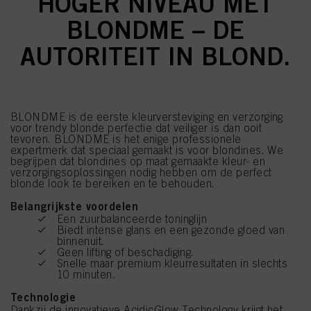
HOGER NIVEAU MET
BLONDME – DE
AUTORITEIT IN BLOND.
BLONDME is de eerste kleurversteviging en verzorging
voor trendy blonde perfectie dat veiliger is dan ooit
tevoren. BLONDME is het enige professionele
expertmerk dat speciaal gemaakt is voor blondines. We
begrijpen dat blondines op maat gemaakte kleur- en
verzorgingsoplossingen nodig hebben om de perfect
blonde look te bereiken en te behouden.
Belangrijkste voordelen
Een zuurbalanceerde toninglijn
Biedt intense glans en een gezonde gloed van
binnenuit.
Geen lifting of beschadiging.
Snelle maar premium kleurresultaten in slechts
10 minuten.
Technologie
Dankzij de innovatieve AcidicGlow Technology krijgt het