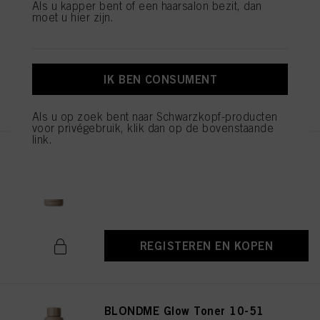
de verwerking van uw persoonsgegevens voor alle hierboven vermelde
Als u kapper bent of een haarsalon bezit, dan
BLONDME Glow Toner 8-46
doeleinden. Als u op "Afwijzen" klikt, worden alleen cookies gebruikt die
moet u hier zijn.
Hazelnut 60ml
technisch noodzakelijk zijn om u deze website aan te kunnen bieden..
ID-nr. 3007932
IK BEN CONSUMENT
REGISTEREN EN KOPEN
Als u op zoek bent naar Schwarzkopf-producten
voor privégebruik, klik dan op de bovenstaande
link.
BLONDME Glow Toner 9-49
Biscuit 60ml
ID-nr. 3007931
REGISTEREN EN KOPEN
BLONDME Glow Toner 10-51