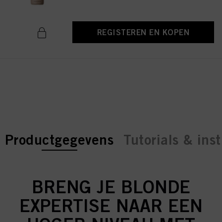
REGISTEREN EN KOPEN
current tab:
current tab:
Productgegevens
Tutorials & inst
BRENG JE BLONDE
EXPERTISE NAAR EEN