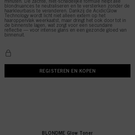
minuten. De zachte, niet-schadelijke formule helpt alle
blondnuances te neutraliseren en te versterken zonder de
haarkleurbasis te veranderen. Dankzij de AcidicGlow
Technology wordt licht niet alleen extern op het
haaroppervlak weerkaatst, maar dringt het ook door tot in
de binnenste lagen, wat zorgt voor een secundaire
reflectie — voor intense glans en een gezonde gloed van
binnenuit.
REGISTEREN EN KOPEN
BLONDME Glow Toner