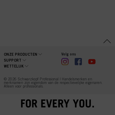
Coco-Glucoside, Sodium
Sulfite, Parfum
(Fragrance),
Caprylyl/Capryl Glucoside,
Disodium Phosphate,
Glycine, Arginine, Lysine
HCl, Succinic Acid,
Trisodium
Ethylenediamine
Disuccinate, Tetramethyl
Acetyloctahydronaphthale
nes, Toluene-2,5-Diamine
Sulfate, 2-
Methylresorcinol,
Volg ons
ONZE PRODUCTEN
Geraniol, Sodium
SUPPORT
Hyaluronate, 2-Amino-3-
WETTELIJK
Hydroxypyridine
© 2026 Schwarzkopf Professional | Handelsmerken en
merknamen zijn eigendom van de respectievelijke eigenaren.
Alleen voor professionals.