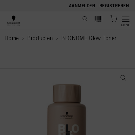
text.skipToContent
text.skipToNavigation
AANMELDEN
|
REGISTREREN
MENU
Home
Producten
BLONDME Glow Toner
current page