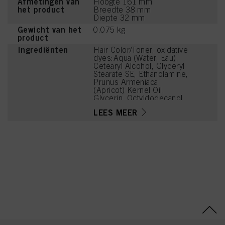
Afmetingen van
Hoogte 161 mm
het product
Breedte 38 mm
Diepte 32 mm
Gewicht van het
0.075 kg
product
Ingrediënten
Hair Color/Toner, oxidative
dyes:Aqua (Water, Eau),
Cetearyl Alcohol, Glyceryl
Stearate SE, Ethanolamine,
Prunus Armeniaca
(Apricot) Kernel Oil,
Glycerin, Octyldodecanol,
Sodium Cetearyl Sulfate,
LEES MEER
Vitis Vinifera (Grape) Seed
Oil, Cocamidopropyl
Betaine, Chondrus
Crispus Powder
(Carrageenan), Toluene-
2,5-Diamine Sulfate,
Sodium Sulfite,
Resorcinol, Sodium
Chloride, Caramel, Sodium
Sulfate, m-Aminophenol