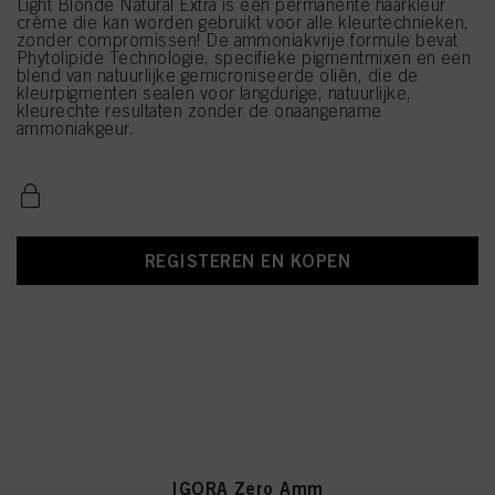
Light Blonde Natural Extra is een permanente haarkleur
crème die kan worden gebruikt voor alle kleurtechnieken,
zonder compromissen! De ammoniakvrije formule bevat
Phytolipide Technologie, specifieke pigmentmixen en een
blend van natuurlijke gemicroniseerde oliën, die de
kleurpigmenten sealen voor langdurige, natuurlijke,
kleurechte resultaten zonder de onaangename
ammoniakgeur.
REGISTEREN EN KOPEN
IGORA Zero Amm