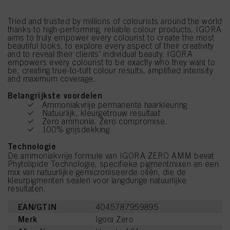
Tried and trusted by millions of colourists around the world
thanks to high-performing, reliable colour products, IGORA
aims to truly empower every colourist to create the most
beautiful looks, to explore every aspect of their creativity
and to reveal their clients' individual beauty. IGORA
empowers every colourist to be exactly who they want to
be, creating true-to-tuft colour results, amplified intensity
and maximum coverage.
Belangrijkste voordelen
Ammoniakvrije permanente haarkleuring
Natuurlijk, kleurgetrouw resultaat
Zero ammonia. Zero compromise.
100% grijsdekking
Technologie
De ammoniakvrije formule van IGORA ZERO AMM bevat
Phytolipide Technologie, specifieke pigmentmixen en een
mix van natuurlijke gemicroniseerde oliën, die de
kleurpigmenten sealen voor langdurige natuurlijke
resultaten.
EAN/GTIN
4045787959895
Merk
Igora Zero