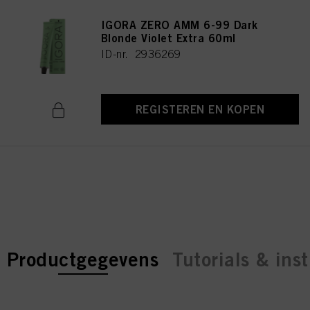
IGORA ZERO AMM 6-99 Dark
Blonde Violet Extra 60ml
ID-nr. 2936269
REGISTEREN EN KOPEN
current tab:
current tab:
Productgegevens
Tutorials & inst