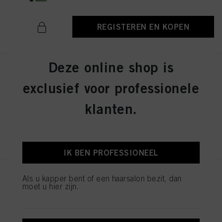
REGISTEREN EN KOPEN
Deze online shop is
IGORA ZERO AMM 6-31 Dark
Blonde Matte Cendré 60ml
exclusief voor professionele
ID-nr. 2936276
klanten.
REGISTEREN EN KOPEN
IK BEN PROFESSIONEEL
IGORA ZERO AMM 7-42
Als u kapper bent of een haarsalon bezit, dan
moet u hier zijn.
Medium Blonde Beige Ash 60ml
ID-nr. 2936242