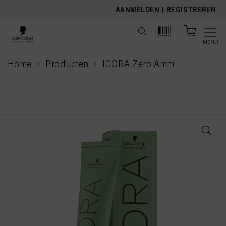
text.skipToContent
text.skipToNavigation
AANMELDEN
|
REGISTREREN
MENU
Home
Producten
IGORA Zero Amm
current page