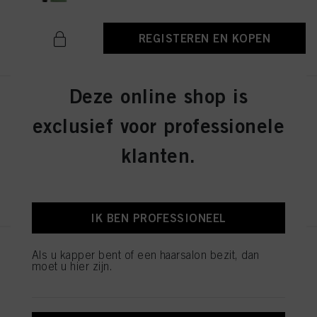
REGISTEREN EN KOPEN
Deze online shop is
IGORA ZERO AMM 6-31 Dark
Blonde Matte Cendré 60ml
exclusief voor professionele
ID-nr. 2936276
klanten.
REGISTEREN EN KOPEN
IK BEN PROFESSIONEEL
IGORA ZERO AMM 7-42
Als u kapper bent of een haarsalon bezit, dan
moet u hier zijn.
Medium Blonde Beige Ash 60ml
ID-nr. 2936242