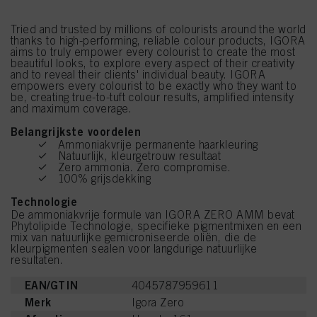
Tried and trusted by millions of colourists around the world
thanks to high-performing, reliable colour products, IGORA
aims to truly empower every colourist to create the most
beautiful looks, to explore every aspect of their creativity
and to reveal their clients' individual beauty. IGORA
empowers every colourist to be exactly who they want to
be, creating true-to-tuft colour results, amplified intensity
and maximum coverage.
Belangrijkste voordelen
Ammoniakvrije permanente haarkleuring
Natuurlijk, kleurgetrouw resultaat
Zero ammonia. Zero compromise.
100% grijsdekking
Technologie
De ammoniakvrije formule van IGORA ZERO AMM bevat
Phytolipide Technologie, specifieke pigmentmixen en een
mix van natuurlijke gemicroniseerde oliën, die de
kleurpigmenten sealen voor langdurige natuurlijke
resultaten.
EAN/GTIN
4045787959611
Merk
Igora Zero