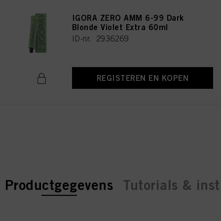
IGORA ZERO AMM 6-99 Dark
Blonde Violet Extra 60ml
ID-nr. 2936269
REGISTEREN EN KOPEN
current tab:
current tab:
Productgegevens
Tutorials & inst