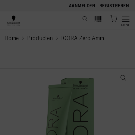
text.skipToContent
text.skipToNavigation
AANMELDEN
|
REGISTREREN
MENU
Home
Producten
IGORA Zero Amm
current page