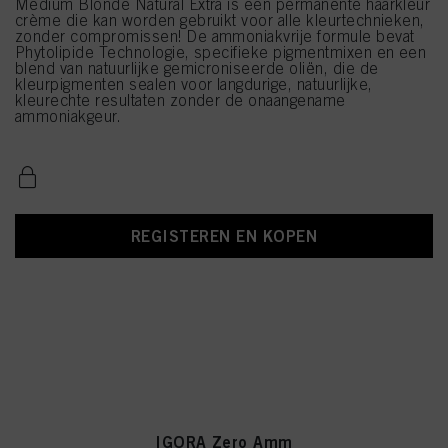
Medium Blonde Natural Extra is een permanente haarkleur
crème die kan worden gebruikt voor alle kleurtechnieken,
zonder compromissen! De ammoniakvrije formule bevat
Phytolipide Technologie, specifieke pigmentmixen en een
blend van natuurlijke gemicroniseerde oliën, die de
kleurpigmenten sealen voor langdurige, natuurlijke,
kleurechte resultaten zonder de onaangename
ammoniakgeur.
REGISTEREN EN KOPEN
IGORA Zero Amm