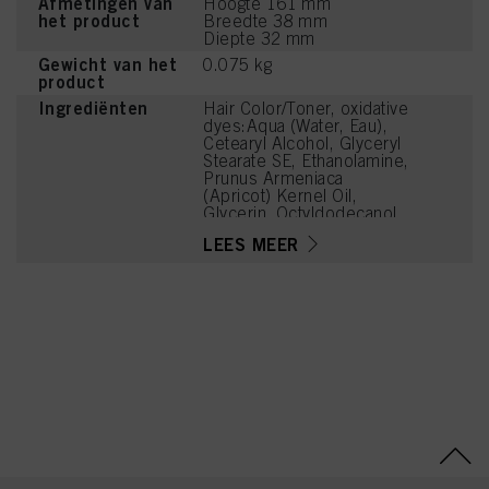
Afmetingen van
Hoogte 161 mm
het product
Breedte 38 mm
Diepte 32 mm
Gewicht van het
0.075 kg
product
Ingrediënten
Hair Color/Toner, oxidative
dyes:Aqua (Water, Eau),
Cetearyl Alcohol, Glyceryl
Stearate SE, Ethanolamine,
Prunus Armeniaca
(Apricot) Kernel Oil,
Glycerin, Octyldodecanol,
Sodium Cetearyl Sulfate,
LEES MEER
Vitis Vinifera (Grape) Seed
Oil, Cocamidopropyl
Betaine, Toluene-2,5-
Diamine Sulfate, Chondrus
Crispus Powder
(Carrageenan), Sodium
Sulfite, Resorcinol,
Sodium Chloride, 2,7-
Naphthalenediol, 4-
Chlororesorcinol,
Caramel, Sodium Sulfate,
2-Methylresorcinol, m-
Aminophenol