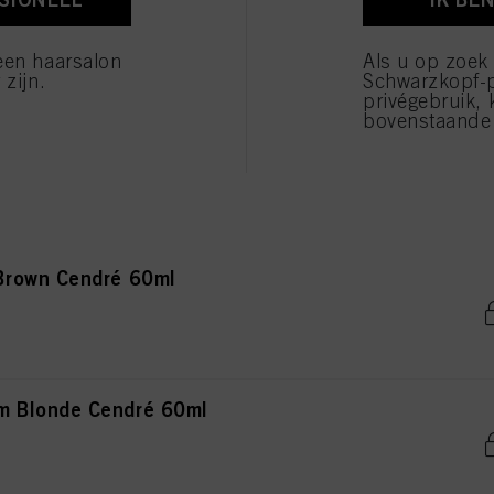
 Blonde Natural Extra 60ml
verwerking van uw persoonsgegevens voor alle hierboven vermelde doeleinden. Als u op "Afw
 die technisch noodzakelijk zijn om u deze website aan te kunnen bieden..
een haarsalon
Als u op zoek
 zijn.
Schwarzkopf-
privégebruik, 
bovenstaande 
ight Blonde Natural Extra 60ml
Brown Cendré 60ml
 Blonde Cendré 60ml