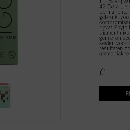
100% vrij v
42 Extra Lig
permanente 
gebruikt voo
compromisse
bevat Phytol
pigmentmixen
gemicronisee
sealen voor l
resultaten 
ammoniakgeu
R