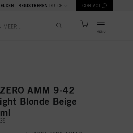
text.language
|
ELDEN
REGISTREREN
DUTCH
CONTACT
MENU
 ZERO AMM 9-42
Light Blonde Beige
0ml
235