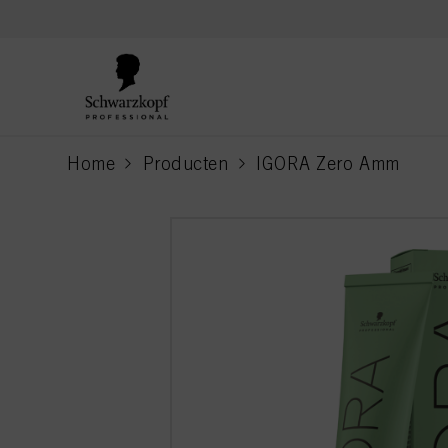
text.skipToContent
text.skipToNavigation
Home
Producten
IGORA Zero Amm
current page