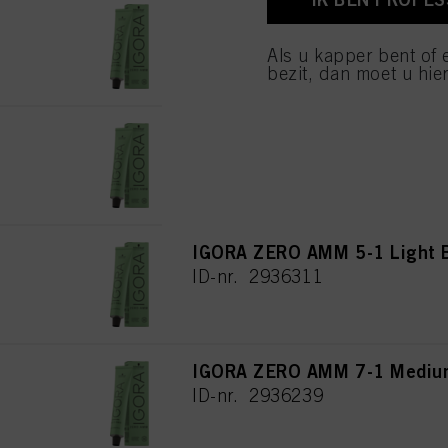
IGORA ZERO AMM 7-00 Medium
van cookies en met de 
alleen cookies gebruikt
ID-nr. 2936238
Als u kapper bent of 
bezit, dan moet u hier
IGORA ZERO AMM 9-00 Extra L
ID-nr. 2936265
IGORA ZERO AMM 5-1 Light 
ID-nr. 2936311
IGORA ZERO AMM 7-1 Medium
ID-nr. 2936239