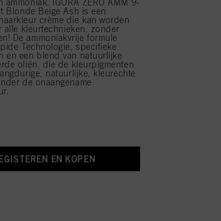
an ammoniak, IGORA ZERO AMM 9-
ht Blonde Beige Ash is een
haarkleur crème die kan worden
r alle kleurtechnieken, zonder
n! De ammoniakvrije formule
ipide Technologie, specifieke
 en een blend van natuurlijke
rde oliën, die de kleurpigmenten
angdurige, natuurlijke, kleurechte
zonder de onaangename
r.
EGISTEREN EN KOPEN