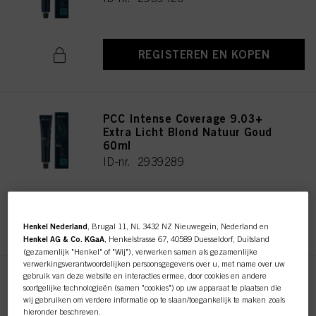
REGISTEREN EN KOPEN
PCC Intense Coverage 9.03+
Extra Licht Blond Natuur Goud
60ml
ID-nr. 2939289
REGISTEREN EN KOPEN
Henkel Nederland
, Brugal 11, NL 3432 NZ Nieuwegein, Nederland en
Henkel AG & Co. KGaA
, Henkelstrasse 67, 40589 Duesseldorf, Duitsland
(gezamenlijk "Henkel" of "Wij"), verwerken samen als gezamenlijke
verwerkingsverantwoordelijken persoonsgegevens over u, met name over uw
gebruik van deze website en interacties ermee, door cookies en andere
PCC Intense Coverage 7.2+
soortgelijke technologieën (samen "cookies") op uw apparaat te plaatsen die
Middel Blond Parelmoer 60ml
wij gebruiken om verdere informatie op te slaan/toegankelijk te maken zoals
ID-nr. 2939394
hieronder beschreven.