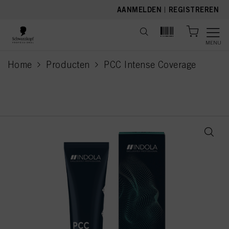
text.skipToContent
text.skipToNavigation
AANMELDEN
|
REGISTREREN
MENU
Home
Producten
PCC Intense Coverage
current page