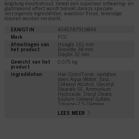
langdurig kleurbehoud, terwijl een superieur ontwarring- en
gladmakend effect wordt bereikt dankzij speciale
verzorgende ingrediënten, waardoor frisse, levendige
kleuren worden versterkt.
EAN/GTIN
4045787919844
Merk
PCC
Afmetingen van
Hoogte 161 mm
het product
Breedte 38 mm
Diepte 32 mm
Gewicht van het
0.075 kg
product
Ingrediënten
Hair Color/Toner, oxidative
dyes:Aqua (Water, Eau),
Cetearyl Alcohol, Glyceryl
Stearate SE, Ammonium
Hydroxide, Decyl Oleate,
Sodium Cetearyl Sulfate,
Toluene-2,5-Diamine
Sulfate, Tetrasodium
LEES MEER
EDTA, Parfum (Fragrance),
Serine, Ethanolamine,
Glycerin, PEG-12
Dimethicone, Resorcinol,
Polyquaternium-2,
Ascorbic Acid, Sodium