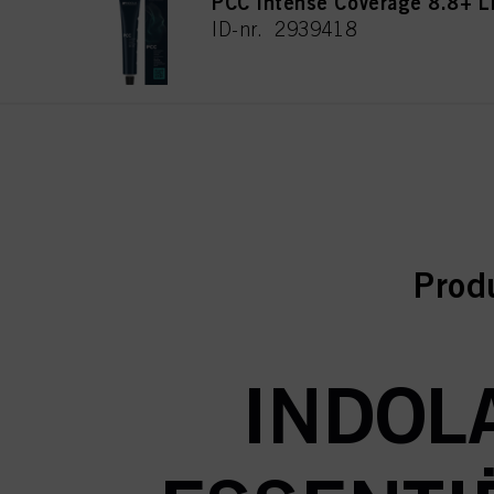
PCC Intense Coverage 8.8+ L
ID-nr. 2939418
curr
curr
Prod
INDOLA