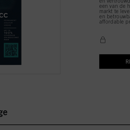
en vertrouwd
een van de h
markt te leve
en betrouwba
affordable pr
R
ge