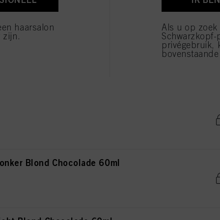
verwerking van uw persoonsgegevens voor alle hierboven vermelde doeleinden. Als u op "Afw
 die technisch noodzakelijk zijn om u deze website aan te kunnen bieden..
een haarsalon
Als u op zoek
 zijn.
Schwarzkopf-
privégebruik, 
onker Blond Rood 60ml
bovenstaande 
iddel Bruin Chocolade 60ml
onker Blond Chocolade 60ml