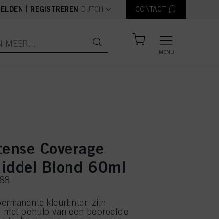
text.language
|
ELDEN
REGISTREREN
DUTCH
CONTACT
MENU
tense Coverage
iddel Blond 60ml
288
ermanente kleurtinten zijn
d met behulp van een beproefde