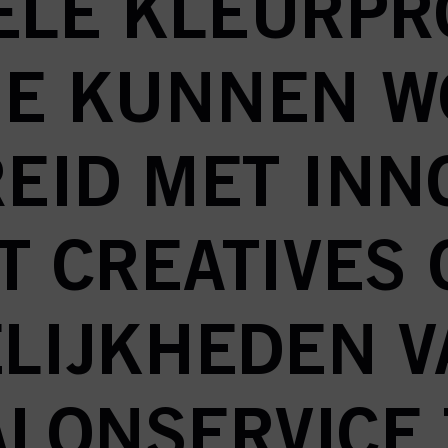
ËLE KLEURP
IE KUNNEN 
EID MET INN
T CREATIVES 
LIJKHEDEN V
ALONSERVICE 