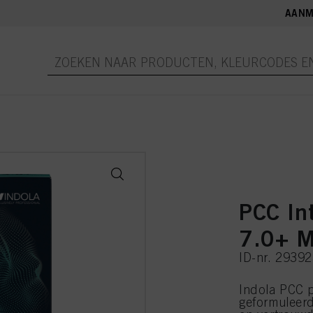
AANM
PCC In
7.0+ M
ID-nr. 2939
Indola PCC p
geformuleer