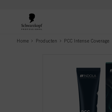
text.skipToContent
text.skipToNavigation
Home
Producten
PCC Intense Coverage
current page