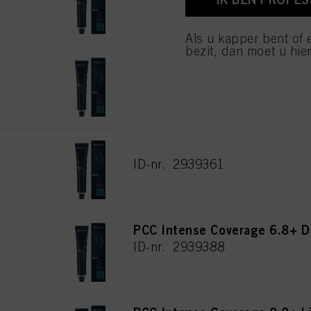
van cookies en met de 
alleen cookies gebruikt
Als u kapper bent of 
bezit, dan moet u hier
PCC Intense Coverage 6.6+ D
ID-nr. 2939386
PCC Intense Coverage 4.8+ M
ID-nr. 2939361
PCC Intense Coverage 6.8+ D
ID-nr. 2939388